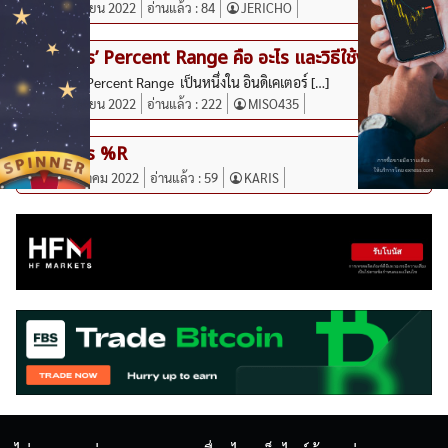
22 กันยายน 2022
อ่านแล้ว :
84
JERICHO
Williams’ Percent Range คือ อะไร และวิธีใช้งาน
Williams’ Percent Range เป็นหนึ่งใน อินดิเคเตอร์ […]
25 มิถุนายน 2022
อ่านแล้ว :
222
MISO435
Williams %R
2 พฤษภาคม 2022
อ่านแล้ว :
59
KARIS