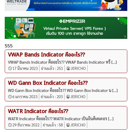
555
VWAP Bands Indicator คืออะไร??
VWAP Bands Indicator คืออะไร?? VWAP Bands Indicator หรื […]
17 มีนาคม 2023
อ่านแล้ว :
251
JERICHO
WD Gann Box Indicator คืออะไร??
WD Gann Box Indicator คืออะไร?? WD Gann Box Indicator น […]
6 มกราคม 2023
อ่านแล้ว :
203
JERICHO
WATR Indicator คืออะไร??
WATR Indicator คืออะไร?? WATR Indicator เป็นอินดิเคเตอร […]
29 ธันวาคม 2022
อ่านแล้ว :
58
JERICHO