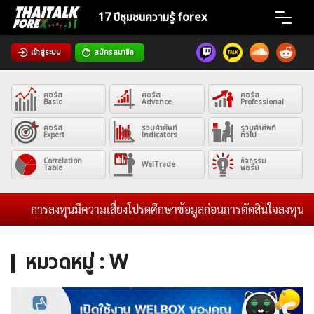
Skip
17 ปีชุมชน
ความรู้ forex
to
content
เข้าสู่ระบบ
สมัครสมาชิก
Home
คอร์ส
คอร์ส
คอร์ส
News
Basic
Advance
Professional
คอร์ส
รวมคำศัพท์
รวมคำศัพท์
Expert
Indicators
ทั่วไป
Articles
Correlation
กิจกรรม
WelTrade
Table
ฟอรั่ม
VPS Register
การลงทุนมีความเสี่ยงโปรดศึกษาข้อมูลก่อนการตัดสินใจลงทุน และไม
หมวดหมู่ : W
ค้นหา
สำหรับ: