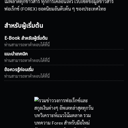
ไม่พลาดทุกข่าวสาร ทุกการเคลื่อนไหว เว็บไซต์ข้อมูลข่าวสาร
ฟอเร็กซ์ (FOREX) ยอดนิยมอันดับต้น ๆ ของประเทศไทย
สำหรับผู้เริ่มต้น
E-Book สำหรับผู้เริ่มต้น
ท่านสามารถหาคำตอบได้ที่นี่
แนะนำเทคนิค
ท่านสามารถหาคำตอบได้ที่นี่
ข้อควรรู้ก่อนเริ่ม
ท่านสามารถหาคำตอบได้ที่นี่