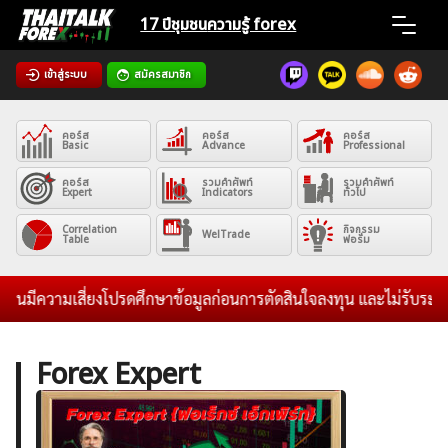
Skip
17 ปีชุมชน
ความรู้ forex
to
content
เข้าสู่ระบบ
สมัครสมาชิก
Home
คอร์ส
คอร์ส
คอร์ส
News
Basic
Advance
Professional
คอร์ส
รวมคำศัพท์
รวมคำศัพท์
Expert
Indicators
ทั่วไป
Articles
Correlation
กิจกรรม
WelTrade
Table
ฟอรั่ม
VPS Register
วามเสี่ยงโปรดศึกษาข้อมูลก่อนการตัดสินใจลงทุน และไม่รับระดมทุนใดๆท
Forex Expert
ค้นหา
สำหรับ: