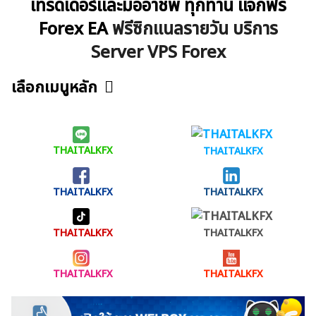
เทรดเดอร์และมืออาชีพ ทุกท่าน แจกฟรี
Forex EA
ฟรีซิกแนลรายวัน
บริการ
Server VPS Forex
เลือกเมนูหลัก
ข่าวฟอเร็กซ์และสกุลเงิน
คริปโตเคอร์เรนซี
ฟรีซิกแนล รายวัน
บทวิเคราะห์
เศรษฐกิจทั่วไป
ดัชนี-หุ้น
พันธบัตร
THAITALKFX
THAITALKFX
สินค้าโภคภัณฑ์
โบรกเกอร์ FX
โปรโมชั่น Forex
THAITALKFX
THAITALKFX
กองทุน Forex
ฟรี EA
THAITALKFX
THAITALKFX
THAITALKFX
THAITALKFX