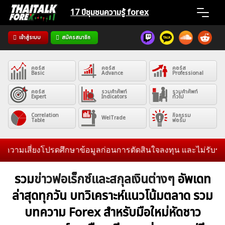
Skip
17 ปีชุมชน
ความรู้ forex
to
content
เข้าสู่ระบบ
สมัครสมาชิก
Home
คอร์ส
คอร์ส
คอร์ส
News
Basic
Advance
Professional
คอร์ส
รวมคำศัพท์
รวมคำศัพท์
Expert
Indicators
ทั่วไป
Articles
Correlation
กิจกรรม
WelTrade
Table
ฟอรั่ม
VPS Register
เสี่ยงโปรดศึกษาข้อมูลก่อนการตัดสินใจลงทุน และไม่รับระดมทุนใ
รวม
ข่าวฟอเร็กซ์และสกุลเงินต่างๆ
อัพเดท
ล่าสุดทุกวัน บทวิเคราะห์แนวโน้มตลาด รวม
ค้นหา
บทความ Forex สำหรับมือใหม่หัดชาว
สำหรับ: