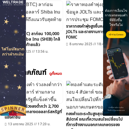
ราคาทองคำพุ่งสูงขึ้นหลังข้อมูล
JOLTs และรายงานการประชุม
Bitcoin (BTC) ลาก่อน 100,000
FOMC
ดอลลาร์ Shiba Inu (SHIB) ใกล้
8 มกราคม 2025 // 18:41 น.
ถึงแนวรับสุดท้ายแล้ว
ค้นหา
9 มกราคม 2025 // 13:56 น.
สำหรับ:
สินค้าโภคภัณฑ์
ดูทั้งหมด
ราคาทองคำ ร่วงลงต่ำกว่า 2,700
ดอลลาร์ ท่ามกลางดอลลาร์สหรัฐที่
ทองคำแตะระดับสูงสุดในรอบ 4
แข็งค่าขึ้น
สัปดาห์ ขณะที่ความสนใจเปลี่ยนไป
13 มกราคม 2025 // 17:20 น.
ที่การจ้างงานนอกภาคเกษตรของ