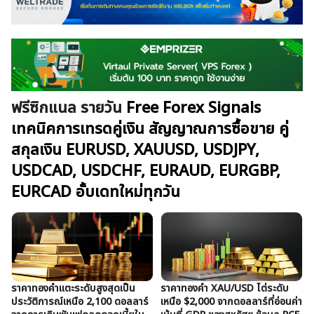
บทวิเคราะห์
เศรษฐกิจทั่วไป
ดัชนี-หุ้น
พันธบัตร
สินค้าโภคภัณฑ์
โบรกเกอร์ FX
โปรโมชั่น Forex
กองทุน Forex
ฟรี EA
ฟรีซิกแนล รายวัน
Free Forex Signals
เทคนิคการเทรดคู่เงิน สัญญาณการซื้อขาย คู่
สกุลเงิน EURUSD, XAUUSD, USDJPY,
USDCAD, USDCHF, EURAUD, EURGBP,
EURCAD อั้บเดทใหม่ทุกวัน
ราคาทองคำแตะระดับสูงสุดเป็น
ราคาทองคำ XAU/USD ไต่ระดับ
ประวัติการณ์เหนือ 2,100 ดอลลาร์
เหนือ $2,000 จากดอลลาร์ที่อ่อนค่า