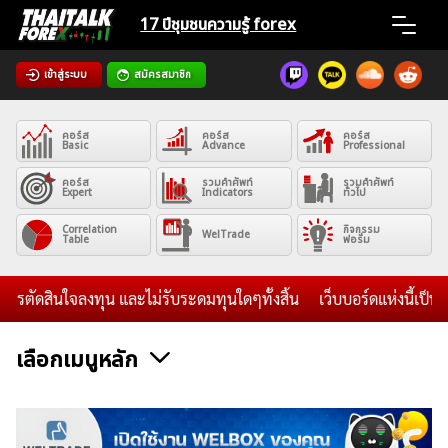
Skip
17 ปีชุมชน
ความรู้ forex
to
content
เข้าสู่ระบบ
สมัครสมาชิก
Home
คอร์ส
คอร์ส
คอร์ส
News
Basic
Advance
Professional
คอร์ส
รวมคำศัพท์
รวมคำศัพท์
Expert
Indicators
ทั่วไป
Articles
Correlation
กิจกรรม
WelTrade
Table
ฟอรั่ม
VPS Register
นใจลงทุน และไม่รับระดมทุนใดๆทั้งสิ้น
เว็บบอร์ดแห่งนี้เป็นเพียงส
เลือกเมนูหลัก
ค้นหา
ข่าวฟอเร็กซ์และสกุลเงิน
คริปโตเคอร์เรนซี
ฟรีซิกแนล รายวัน
สำหรับ: