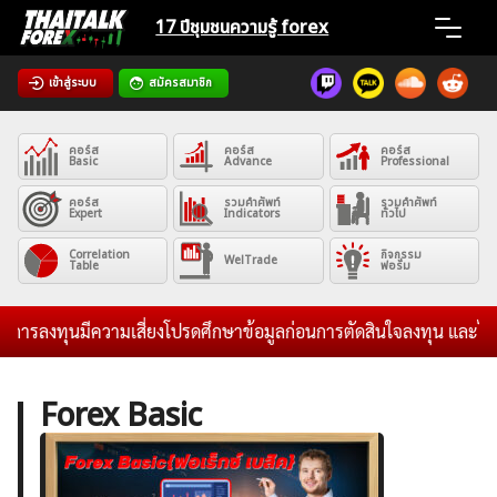
Skip
17 ปีชุมชน
ความรู้ forex
to
content
เข้าสู่ระบบ
สมัครสมาชิก
Home
คอร์ส
คอร์ส
คอร์ส
News
Basic
Advance
Professional
คอร์ส
รวมคำศัพท์
รวมคำศัพท์
Expert
Indicators
ทั่วไป
Articles
Correlation
กิจกรรม
WelTrade
Table
ฟอรั่ม
VPS Register
การลงทุนมีความเสี่ยงโปรดศึกษาข้อมูลก่อนการตัดสินใจลงทุน และไม่รับ
Forex Basic
ค้นหา
สำหรับ: