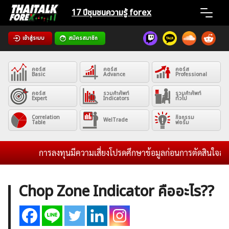
Skip
17 ปีชุมชน
ความรู้ forex
to
content
เข้าสู่ระบบ
สมัครสมาชิก
Home
คอร์ส
คอร์ส
คอร์ส
News
Basic
Advance
Professional
คอร์ส
รวมคำศัพท์
รวมคำศัพท์
Expert
Indicators
ทั่วไป
Articles
Correlation
กิจกรรม
WelTrade
Table
ฟอรั่ม
VPS Register
การลงทุนมีความเสี่ยงโปรดศึกษาข้อมูลก่อนการตัดสินใจลงทุน 
Chop Zone Indicator คืออะไร??
ค้นหา
สำหรับ: