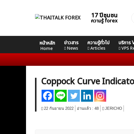
Skip
to
17 ปีชุมชน
ค
content
ความรู้ forex
ส
Home
คอร์ส
คอร์ส
คอร์ส
ข่าวสาร
ความรู้ทั่วไป
บริการ
หน้าหลัก
News
Basic
Advance
Professional
News
Articles
VPS R
Home
Articles
VPS Register
Coppock Curve Indicator
22 กันยายน 2022
อ่านแล้ว :
48
JERICHO