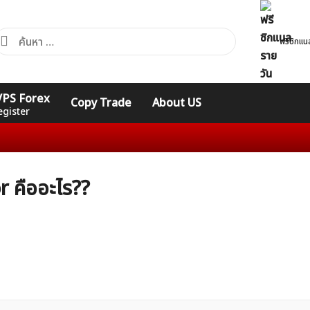
้นหา
ฟรีซิกแน
ำหรับ:
คอร์ส
รวมคำศัพท์
รวมคำศัพท์
 VPS Forex
Copy Trade
About US
Expert
Indicators
ทั่วไป
egister
 คืออะไร??