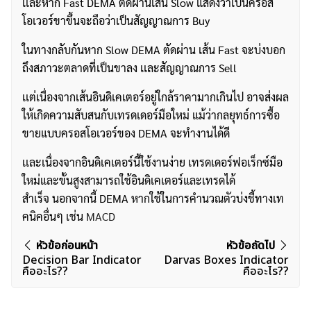
เเละหาก Fast DEMA ตัดผ่านเส้น Slow แสดงว่าเป็นครอส
โอเวอร์ขาขึ้นจะถือว่าเป็นสัญญาณการ Buy
ในทางกลับกันหาก Slow DEMA ตัดผ่าน เส้น Fast จะบ่งบอก
ถึงสภาวะตลาดที่เป็นขาลง เเละสัญญาณการ Sell
เเต่เนื่องจากเส้นอินดิเคเตอร์อยู่ใกล้ราคามากเกินไป อาจส่งผล
ให้เกิดความสับสนกับเทรดเดอร์มือใหม่ แม้ว่ากลยุทธ์การซื้อ
ขายแบบครอสโอเวอร์ของ DEMA จะทำงานได้ดี
เเละเนื่องจากอินดิเคเตอร์นี้ใช้งานง่าย เทรดเดอร์ฟอเร็กซ์มือ
ใหม่และขั้นสูงสามารถใช้อินดิเคเตอร์และเทรดได้
สำเร็จ นอกจากนี้ DEMA หากใช้ในการคำนวณตัวบ่งชี้ทางเท
คนิคอื่นๆ เช่น
MACD
ค้นหา
แนะแนว
หัวข้อก่อนหน้า
หัวข้อถัดไป
สำหรับ:
Decision Bar Indicator
Darvas Boxes Indicator
เรื่อง
คืออะไร??
คืออะไร??