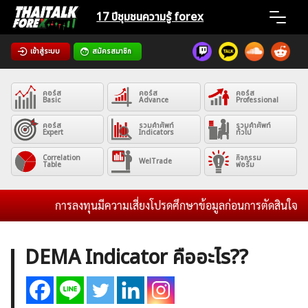
Skip
17 ปีชุมชน
ความรู้ forex
to
content
เข้าสู่ระบบ
สมัครสมาชิก
Home
คอร์ส
คอร์ส
คอร์ส
News
Basic
Advance
Professional
คอร์ส
รวมคำศัพท์
รวมคำศัพท์
Expert
Indicators
ทั่วไป
Articles
Correlation
กิจกรรม
WelTrade
Table
ฟอรั่ม
VPS Register
การลงทุนมีความเสี่ยงโปรดศึกษาข้อมูลก่อนการตัดสินใจลงทุน
DEMA Indicator คืออะไร??
ค้นหา
สำหรับ: