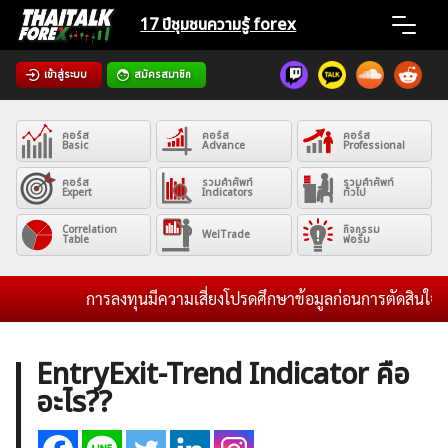
Skip
17 ปีชุมชน
ความรู้ forex
to
content
เข้าสู่ระบบ
สมัครสมาชิก
Home
คอร์ส
คอร์ส
คอร์ส
News
Basic
Advance
Professional
คอร์ส
รวมคำศัพท์
รวมคำศัพท์
Expert
Indicators
ทั่วไป
Articles
Correlation
กิจกรรม
WelTrade
Table
ฟอรั่ม
VPS Register
การลงทุนมีความเสี่ยงโปรดศึกษาข้อมูลก่อนการตัดสินใจลงทุน
EntryExit-Trend Indicator คือ
อะไร??
ค้นหา
สำหรับ: