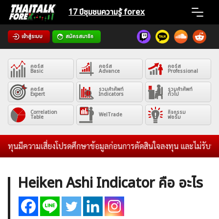
Skip
17 ปีชุมชน
ความรู้ forex
to
content
เข้าสู่ระบบ
สมัครสมาชิก
Home
คอร์ส
คอร์ส
คอร์ส
News
Basic
Advance
Professional
คอร์ส
รวมคำศัพท์
รวมคำศัพท์
Expert
Indicators
ทั่วไป
Articles
Correlation
กิจกรรม
WelTrade
Table
ฟอรั่ม
VPS Register
ุนมีความเสี่ยงโปรดศึกษาข้อมูลก่อนการตัดสินใจลงทุน และไม่รับระดมท
Heiken Ashi Indicator คือ อะไร
ค้นหา
สำหรับ: