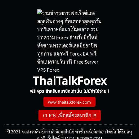
ThaiTalkForex
ฟรี vps สำหรับสมาชิกเท่านั้น ไม่มีค่าใช้จ่าย !
www.thaitalkforex.com
CLICK เพื่อสมัครสมาชิก !!!
ปี 2021 ขอสงวนสิทธิ์การนำข้อมูลไปใช้ ทำซ้ำ หรือคัดลอก โดยไม่ได้รับอนุ
ญาติ เว็บไซต์ THAITALKFOREX.COM