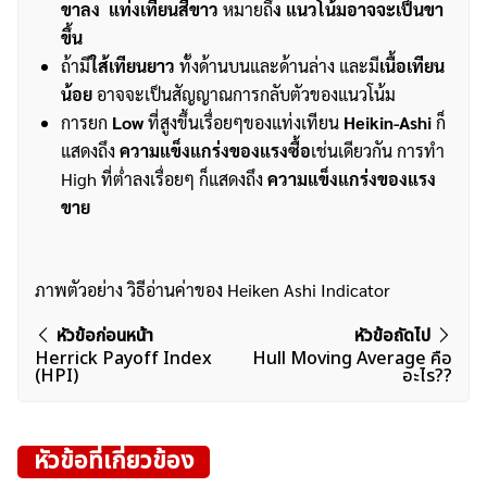
ขาลง แท่งเทียนสีขาว
หมายถึ
ง แนวโน้มอาจจะเป็นขา
ค้นหา
ขึ้น
สำหรับ:
ถ้ามี
ใส้เทียนยาว
ทั้งด้านบนและด้านล่าง และมี
เนื้อเทียน
น้อย
อาจจะเป็นสัญญาณการกลับตัวของแนวโน้ม
การยก
Low
ที่สูงขึ้นเรื่อยๆของแท่งเทียน
Heikin-Ashi
ก็
แสดงถึง
ความแข็งแกร่งของแรงซื้อ
เช่นเดียวกัน การทำ
High ที่ต่ำลงเรื่อยๆ ก็แสดงถึง
ความแข็งแกร่งของแรง
ขาย
ภาพตัวอย่าง วิธีอ่านค่าของ Heiken Ashi Indicator
แนะแนว
หัวข้อก่อนหน้า
หัวข้อถัดไป
Herrick Payoff Index
Hull Moving Average คือ
เรื่อง
(HPI)
อะไร??
หัวข้อที่เกี่ยวข้อง