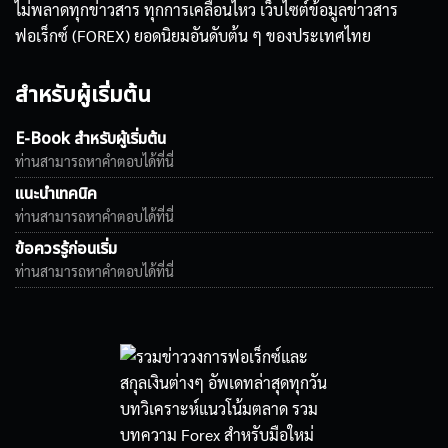
ไม่พลาดทุกข่าวสาร ทุกการเคลื่อนไหว เว็บไซต์ข้อมูลข่าวสาร
ฟอเร็กซ์ (FOREX) ยอดนิยมอันดับต้น ๆ ของประเทศไทย
สำหรับผู้เริ่มต้น
E-Book สำหรับผู้เริ่มต้น
ท่านสามารถหาคำตอบได้ที่นี่
แนะนำเทคนิค
ท่านสามารถหาคำตอบได้ที่นี่
ข้อควรรู้ก่อนเริ่ม
ท่านสามารถหาคำตอบได้ที่นี่