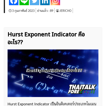
3 กุมภาพันธ์ 2023
อ่านแล้ว :
89
JERICHO
Hurst Exponent Indicator คือ
อะไร??
Hurst Exponent Indicator เป็น
อินดิเคเตอร์ประเภทโมเมน