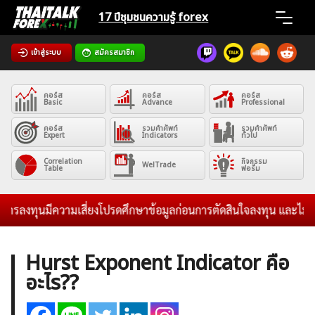
Skip
17 ปีชุมชน
ความรู้ forex
to
content
เข้าสู่ระบบ
สมัครสมาชิก
Home
คอร์ส
คอร์ส
คอร์ส
News
Basic
Advance
Professional
คอร์ส
รวมคำศัพท์
รวมคำศัพท์
Expert
Indicators
ทั่วไป
Articles
Correlation
กิจกรรม
WelTrade
Table
ฟอรั่ม
VPS Register
รลงทุนมีความเสี่ยงโปรดศึกษาข้อมูลก่อนการตัดสินใจลงทุน และไม่รับร
Hurst Exponent Indicator คือ
อะไร??
ค้นหา
สำหรับ: