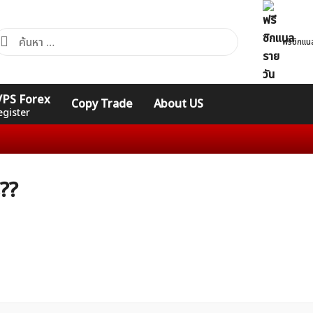
้นหา
ฟรีซิกแน
ำหรับ:
คอร์ส
รวมคำศัพท์
รวมคำศัพท์
 VPS Forex
Copy Trade
About US
Expert
Indicators
ทั่วไป
egister
??