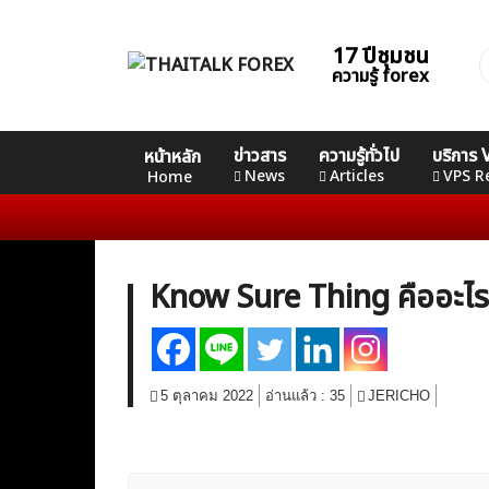
Skip
to
17 ปีชุมชน
ค
content
ความรู้ forex
ส
Home
คอร์ส
คอร์ส
คอร์ส
ข่าวสาร
ความรู้ทั่วไป
บริการ
หน้าหลัก
News
Basic
Advance
Professional
News
Articles
VPS R
Home
Articles
VPS Register
Know Sure Thing คืออะไร
5 ตุลาคม 2022
อ่านแล้ว :
35
JERICHO