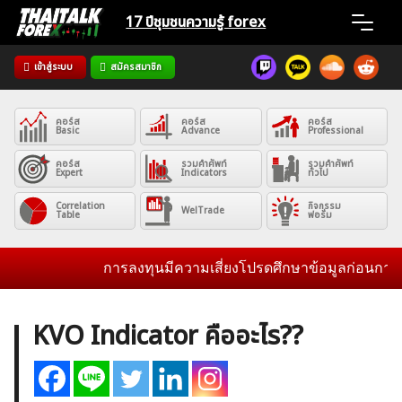
Skip
17 ปีชุมชน
ความรู้ forex
to
content
เข้าสู่ระบบ
สมัครสมาชิก
Home
คอร์ส
คอร์ส
คอร์ส
News
Basic
Advance
Professional
คอร์ส
รวมคำศัพท์
รวมคำศัพท์
Expert
Indicators
ทั่วไป
Articles
Correlation
กิจกรรม
WelTrade
Table
ฟอรั่ม
VPS Register
การลงทุนมีความเสี่ยงโปรดศึกษาข้อมูลก่อนการตัดส
KVO Indicator คืออะไร??
ค้นหา
สำหรับ: