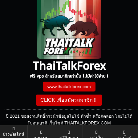
ThaiTalkForex
ฟรี vps สำหรับสมาชิกเท่านั้น ไม่มีค่าใช้จ่าย !
www.thaitalkforex.com
CLICK เพื่อสมัครสมาชิก !!!
ปี 2021 ขอสงวนสิทธิ์การนำข้อมูลไปใช้ ทำซ้ำ หรือคัดลอก โดยไม่ได้
รับอนุญาติ เว็บไซต์ THAITALKFOREX.COM
ข่าวฟอเร็กซ์
บทความ
ฟรีซิกแนล
เฟสบุ๊ค
แอดไลน์