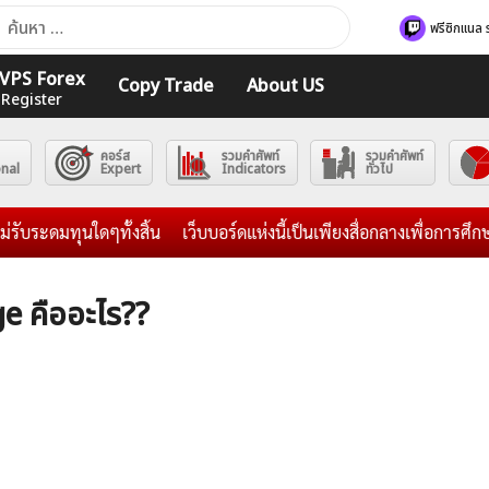
า
ฟรีซิกแนล 
ับ:
ร VPS Forex
Copy Trade
About US
 Register
คอร์ส
รวมคำศัพท์
รวมคำศัพท์
onal
Expert
Indicators
ทั่วไป
ทุนใดๆทั้งสิ้น
เว็บบอร์ดแห่งนี้เป็นเพียงสื่อกลางเพื่อการศึกษาแ
 คืออะไร??