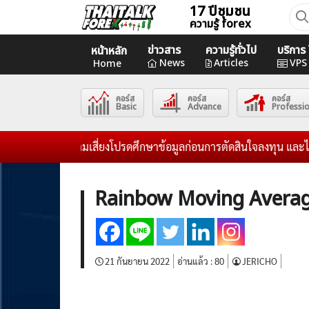
Skip
17 ปีชุมชน
ค้นห
ความรู้ forex
to
สำหร
content
ข่าวสาร
ความรู้ทั่วไป
บริกา
หน้าหลัก
Home
News
Articles
VPS
Home
คอร์ส
คอร์ส
คอร์ส
News
Basic
Advance
Professi
Articles
งทุนมีความเสี่ยงโปรดศึกษาข้อมูลก่อนการตัดสินใจลงทุน และไม่รับระดม
VPS Register
Rainbow Moving Average
21 กันยายน 2022
อ่านแล้ว :
80
JERICHO