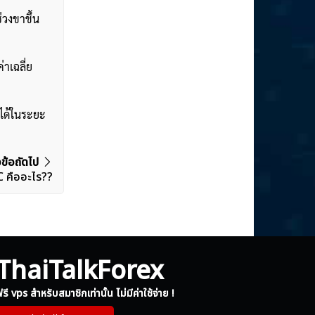
่วงขาขึ้น
่าเฉลี่ย
ฟได้ในระยะ
วข้อถัดไป
 คืออะไร??
ThaiTalkForex
รี vps สำหรับสมาชิกเท่านั้น ไม่มีค่าใช้จ่าย !