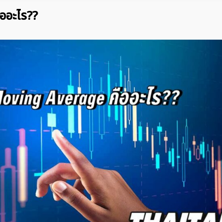
ออะไร??