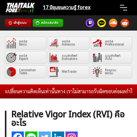
Skip
17 ปีชุมชน
ความรู้ forex
to
content
เข้าสู่ระบบ
สมัครสมาชิก
Home
คอร์ส
คอร์ส
คอร์ส
News
Basic
Advance
Professional
คอร์ส
รวมคำศัพท์
รวมคำศัพท์
Expert
Indicators
ทั่วไป
Articles
Correlation
กิจกรรม
WelTrade
Table
ฟอรั่ม
VPS Register
ลกเปลี่ยนความคิดเห็นเท่านั้นทาง เราไม่สามารถรับผิดชอบต่อผลกำไรขาด
Relative Vigor Index (RVI) คือ
อะไร
ค้นหา
สำหรับ: