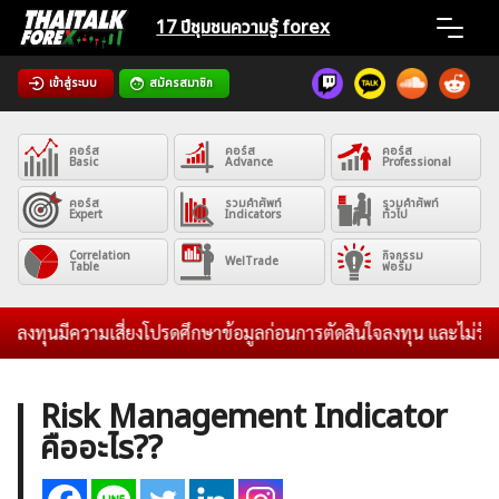
Skip
17 ปีชุมชน
ความรู้ forex
to
content
เข้าสู่ระบบ
สมัครสมาชิก
Home
คอร์ส
คอร์ส
คอร์ส
News
Basic
Advance
Professional
คอร์ส
รวมคำศัพท์
รวมคำศัพท์
Expert
Indicators
ทั่วไป
Articles
Correlation
กิจกรรม
WelTrade
Table
ฟอรั่ม
VPS Register
งทุนมีความเสี่ยงโปรดศึกษาข้อมูลก่อนการตัดสินใจลงทุน และไม่รับระด
Risk Management Indicator
คืออะไร??
ค้นหา
สำหรับ: