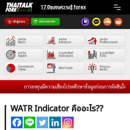
Skip
17 ปีชุมชน
ความรู้ forex
to
content
เข้าสู่ระบบ
สมัครสมาชิก
Home
คอร์ส
คอร์ส
คอร์ส
News
Basic
Advance
Professional
คอร์ส
รวมคำศัพท์
รวมคำศัพท์
Expert
Indicators
ทั่วไป
Articles
Correlation
กิจกรรม
WelTrade
Table
ฟอรั่ม
VPS Register
การลงทุนมีความเสี่ยงโปรดศึกษาข้อมูลก่อนการตัดสินใจลงทุน
WATR Indicator คืออะไร??
ค้นหา
สำหรับ: