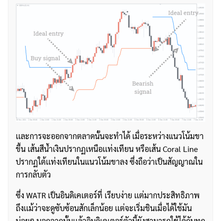
เเละการจะออกจากตลาดนั้นจะทำได้ เมื่อระหว่างแนวโน้มขา
ขึ้น เส้นสีน้ำเงินปรากฏเหนือเเท่งเทียน หรือเส้น Coral Line
ค้นหา
ปรากฏใต้เเท่งเทียนในแนวโน้มขาลง ซึ่งถือว่าเป็นสัญญาณใน
สำหรับ:
การกลับตัว
ซึ่ง WATR เป็นอินดิเคเตอร์ที่ เรียบง่าย เเต่มากประสิทธิภาพ
ถึงเเม้ว่าจะดูซับซ้อนสักเล็กน้อย เเต่จะเริ่มชินเมื่อได้ใช้มัน
บ่อยๆ นอกจากนั้นเเล้วอินดิเคเตอร์ตัวนี้ยังสามารถใช้ได้กับทุก