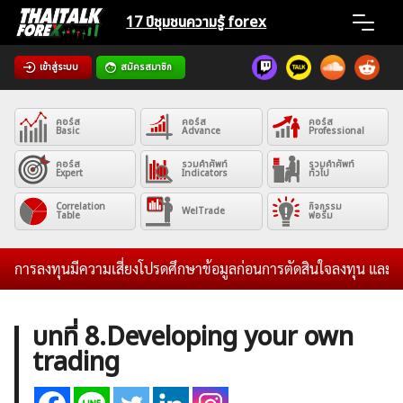
Skip
17 ปีชุมชน
ความรู้ forex
to
content
เข้าสู่ระบบ
สมัครสมาชิก
Home
คอร์ส
คอร์ส
คอร์ส
News
Basic
Advance
Professional
คอร์ส
รวมคำศัพท์
รวมคำศัพท์
Expert
Indicators
ทั่วไป
Articles
Correlation
กิจกรรม
WelTrade
Table
ฟอรั่ม
VPS Register
ลงทุนมีความเสี่ยงโปรดศึกษาข้อมูลก่อนการตัดสินใจลงทุน และไม่รับระด
บทที่ 8.Developing your own
trading
ค้นหา
สำหรับ: