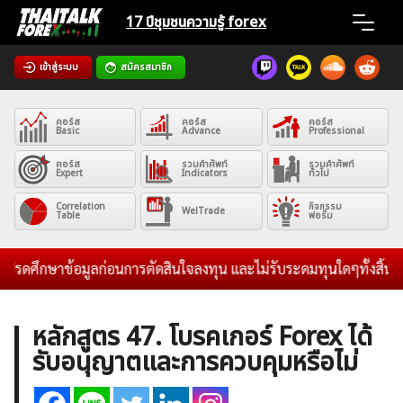
Skip
17 ปีชุมชน
ความรู้ forex
to
content
เข้าสู่ระบบ
สมัครสมาชิก
Home
คอร์ส
คอร์ส
คอร์ส
News
Basic
Advance
Professional
คอร์ส
รวมคำศัพท์
รวมคำศัพท์
Expert
Indicators
ทั่วไป
Articles
Correlation
กิจกรรม
WelTrade
Table
ฟอรั่ม
VPS Register
าข้อมูลก่อนการตัดสินใจลงทุน และไม่รับระดมทุนใดๆทั้งสิ้น
เว็บบอร
หลักสูตร 47. โบรคเกอร์ Forex ได้
รับอนุญาตและการควบคุมหรือไม่
ค้นหา
สำหรับ: