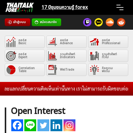
Skip
17 ปีชุมชน
ความรู้ forex
to
content
เข้าสู่ระบบ
สมัครสมาชิก
Home
คอร์ส
คอร์ส
คอร์ส
News
Basic
Advance
Professional
คอร์ส
รวมคำศัพท์
รวมคำศัพท์
Expert
Indicators
ทั่วไป
Articles
Correlation
กิจกรรม
WelTrade
Table
ฟอรั่ม
VPS Register
ึกษาและแลกเปลี่ยนความคิดเห็นเท่านั้นทาง เราไม่สามารถรับผิดชอบต่อผ
Open Interest
ค้นหา
สำหรับ: