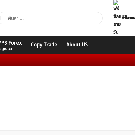
้นหา
ฟรีซิกแน
ำหรับ:
คอร์ส
รวมคำศัพท์
รวมคำศัพท์
 VPS Forex
Copy Trade
About US
Expert
Indicators
ทั่วไป
egister