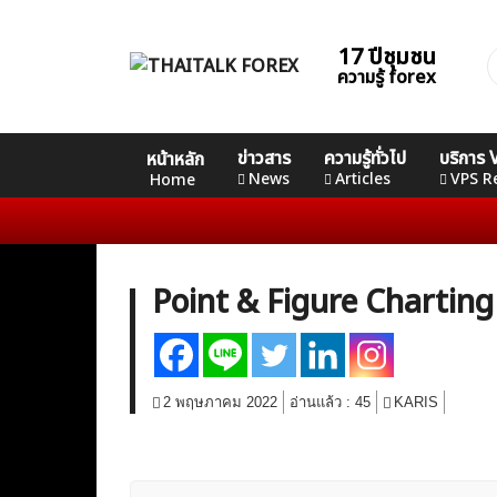
Skip
to
17 ปีชุมชน
ค
content
ความรู้ forex
ส
Home
คอร์ส
คอร์ส
คอร์ส
ข่าวสาร
ความรู้ทั่วไป
บริการ
หน้าหลัก
News
Basic
Advance
Professional
News
Articles
VPS R
Home
Articles
VPS Register
Point & Figure Charting
2 พฤษภาคม 2022
อ่านแล้ว :
45
KARIS