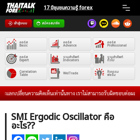
Skip
17 ปีชุมชน
ความรู้ forex
to
content
เข้าสู่ระบบ
สมัครสมาชิก
Home
คอร์ส
คอร์ส
คอร์ส
News
Basic
Advance
Professional
คอร์ส
รวมคำศัพท์
รวมคำศัพท์
Expert
Indicators
ทั่วไป
Articles
Correlation
กิจกรรม
WelTrade
Table
ฟอรั่ม
VPS Register
และแลกเปลี่ยนความคิดเห็นเท่านั้นทาง เราไม่สามารถรับผิดชอบต่อผลกำไ
SMI Ergodic Oscillator คือ
อะไร??
ค้นหา
สำหรับ: