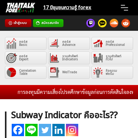
Skip
17 ปีชุมชน
ความรู้ forex
to
content
เข้าสู่ระบบ
สมัครสมาชิก
Home
คอร์ส
คอร์ส
คอร์ส
News
Basic
Advance
Professional
คอร์ส
รวมคำศัพท์
รวมคำศัพท์
Expert
Indicators
ทั่วไป
Articles
Correlation
กิจกรรม
WelTrade
Table
ฟอรั่ม
VPS Register
การลงทุนมีความเสี่ยงโปรดศึกษาข้อมูลก่อนการตัดสินใจลงทุน และ
Subway Indicator คืออะไร??
ค้นหา
สำหรับ: