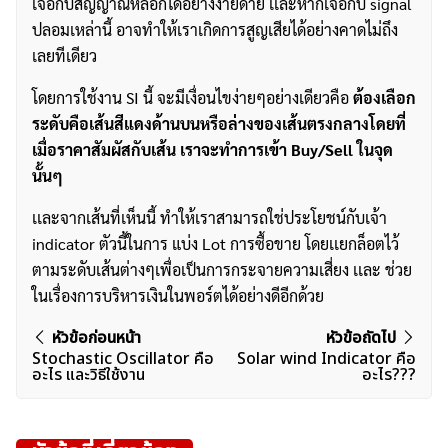
เจอกับสัญญาณหลอกได้อย่างง่ายดาย เเละหากเจอกับ signal
ปลอมเหล่านี้ อาจทำให้เราเกิดการสูญเสียได้อย่างคาดไม่ถึง
เลยทีเดียว
โดยการใช้งาน SI นี้ จะมีเงื่อนไขง่ายๆอย่างเดียวคือ
ต้องเลือก
ระดับคือเส้นสีแดงด้านบนหรือล่างของเส้นตรงกลางโดยที่
เมื่อราคาสัมผัสกับเส้น เราจะทำการเข้า Buy/Sell ในจุด
นั้นๆ
เเละจากเส้นที่เห็นนี้ ทำให้เราสามารถใช่ประโยชน์กับเจ้า
indicator ตัวนี้ในการ แบ่ง Lot การซื้อขาย โดยเเยกล็อตไว้
ตามระดับเส้นต่างๆเพื่อเป็นการกระจายความเสี่ยง เเละ ช่วย
ในเรื่องการบริหารเงินในพอร์ตได้อย่างดีอีกด้วย
ค้นหา
แนะแนว
หัวข้อก่อนหน้า
หัวข้อถัดไป
สำหรับ:
Stochastic Oscillator คือ
Solar wind Indicator คือ
เรื่อง
อะไร และวิธีใช้งาน
อะไร???