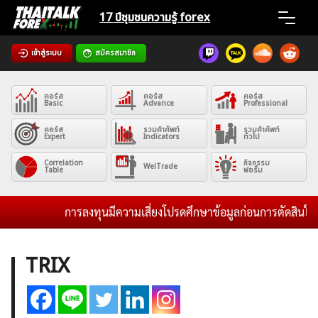
Skip
17 ปีชุมชน
ความรู้ forex
to
content
เข้าสู่ระบบ
สมัครสมาชิก
Home
คอร์ส
คอร์ส
คอร์ส
News
Basic
Advance
Professional
คอร์ส
รวมคำศัพท์
รวมคำศัพท์
Expert
Indicators
ทั่วไป
Articles
Correlation
กิจกรรม
WelTrade
Table
ฟอรั่ม
VPS Register
การลงทุนมีความเสี่ยงโปรดศึกษาข้อมูลก่อนการตัดสินใจลงท
TRIX
ค้นหา
สำหรับ: