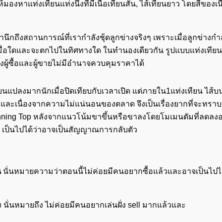
้มองหาแท่งเทียนแท่งนึงที่มีเนื้อเทียนสั้น, ไส้เทียนยาว โดยสีของเนื
รานึกถึงสถานการณ์ที่เรากำลังชุ้ดลูกข่างจริงๆ เพราะเมื่อลูกข่างกำ
ุนเมื่อใดและจะตกไปในทิศทางใด ในทำนองเดียวกัน รูปแบบแท่งเทีย
ผู้ซื้อและผู้ขายไม่มีอำนาจควบคุมราคาได้
เปลี่ยนแปลงมากนักเมื่อปิดเทียบกับเวลาเปิด แต่ภายใน1แท่งเทียน ไส้
นเสีย และเนื่องจากความไม่แน่นอนของตลาด จึงเป็นเรื่องยากที่จะทรา
inning Top หลังจากแนวโน้มขาขึ้นหรือขาลงโดยโมเมนตัมที่ลดลงอ
ว เป็นไปได้ว่าอาจเป็นสัญญาณการกลับตัว
น
นั่นหมายความว่าตอนนี้ไม่ค่อยมีคนอยากซื้อแล้วและอาจเป็นไปไ
นั่นหมายถึง ไม่ค่อยมีคนอยากเล่นฝั่ง sell มากแล้วและ