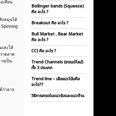
้อเทียน
Bollinger bands (Squeeze)
คือ อะไร ?
ลังหมุนได้
Breakout คือ อะไร ?
น Spinning
Bull Market , Bear Market
คือ อะไร ?
บนและไส้
CCI คือ อะไร ?
บว่าตลาด
าจเป็น
Trend Channels (เทรนด์ไลน์)
ทั้ง 3 ประเภท
Trend line – เส้นเเนวโน้มคือ
อะไร??
ด้ว่าอาจ
วิธีการเทรดในแนวรับและแนวต้าน