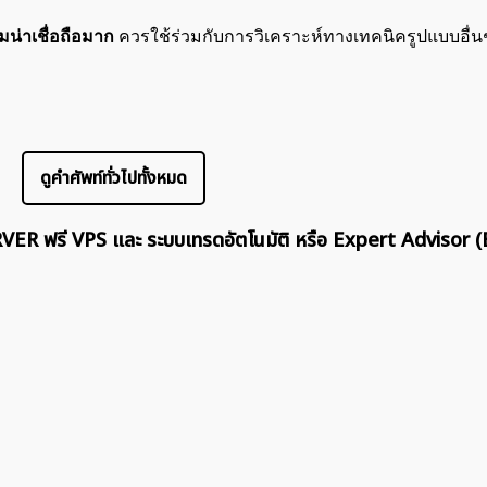
มน่าเชื่อถือมาก
ควรใช้ร่วมกับการวิเคราะห์ทางเทคนิครูปแบบอื่น
ค้นหา
สำหรับ:
ดูคำศัพท์ทั่วไปทั้งหมด
ERVER ฟรี VPS และ ระบบเทรดอัตโนมัติ หรือ Expert Advisor (