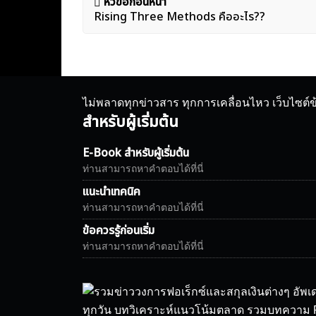
แนะแนว
หัวข้อก่อนหน้า
Rising Three Methods คืออะไร??
เรื่อง
ไม่พลาดทุกข่าวสาร ทุกการเคลื่อนไหว เว็บไซต์
สำหรับผู้เริ่มต้น
E-Book สำหรับผู้เริ่มต้น
ท่านสามารถหาคำตอบได้ที่นี่
แนะนำเทคนิค
ท่านสามารถหาคำตอบได้ที่นี่
ข้อควรรู้ก่อนเริ่ม
ท่านสามารถหาคำตอบได้ที่นี่