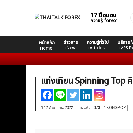
Skip
to
17 ปีชุมชน
ค
content
ความรู้ forex
ส
Home
คอร์ส
คอร์ส
คอร์ส
ข่าวสาร
ความรู้ทั่วไป
บริการ
หน้าหลัก
News
Basic
Advance
Professional
News
Articles
VPS R
Home
Articles
VPS Register
แท่งเทียน Spinning Top ค
12 กันยายน 2022
อ่านแล้ว :
373
KONGPOP