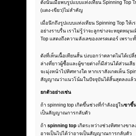
ดังนั้นเมื่อพบรูปแบบแท่งเทียน Spinning Top ให
(แดง-เขียว)ไม่สำคัญ
เมื่อนึกถึงรูปแบบแท่งเทียน Spinning Top ให้เ
อย่างราบรื่น เราไม่รู้ว่าจะลูกข่างจะหยุดหม
Top แสดงถึงความลังเลของเทรดเดอร์ เพราะทั้ง
ดังที่เห็นเนื้อเทียนสั้น บ่งบอกว่าตลาดไม่ได้
ล่างที่ยาวผู้ซื้อและผู้ขายต่างก็มีส่วนได้ส่ว
จะมุ่งหน้าไปทิศทางใด หากเราสังเกตเห็น Sp
สัญญาณว่าแนวโน้มในปัจจุบันได้สิ้นสุดลงแล้
ยกตัวอย่างเช่น
ถ้า spinning top เกิดขึ้นช่วงที่กำลังอยู่ใน
ขาขึ้
เป็นสัญญาณการกลับตัว
ถ้า
spinning top
เกิดระหว่างช่วงทิศทางขาลง 
อาจเป็นไปได้ว่าอาจเป็นสัญญาณการกลับตัว