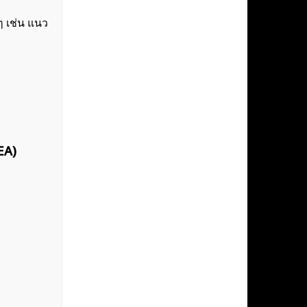
ๆ เช่น แนว
EA)