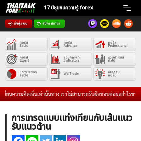
Skip
17 ปีชุมชน
ความรู้ forex
to
content
เข้าสู่ระบบ
สมัครสมาชิก
Home
คอร์ส
คอร์ส
คอร์ส
News
Basic
Advance
Professional
คอร์ส
รวมคำศัพท์
รวมคำศัพท์
Expert
Indicators
ทั่วไป
Articles
Correlation
กิจกรรม
WelTrade
Table
ฟอรั่ม
VPS Register
ี่ยนความคิดเห็นเท่านั้นทาง เราไม่สามารถรับผิดชอบต่อผลกำไรขาดทุนข
การเทรดแบบแท่งเทียนกับเส้นแนว
รับแนวต้าน
ค้นหา
สำหรับ: