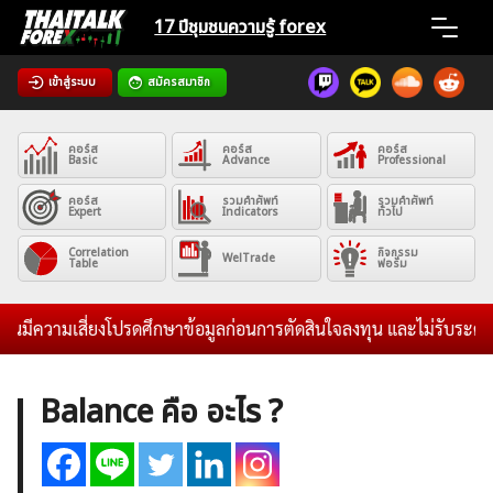
Skip
17 ปีชุมชน
ความรู้ forex
to
content
เข้าสู่ระบบ
สมัครสมาชิก
Home
คอร์ส
คอร์ส
คอร์ส
News
Basic
Advance
Professional
คอร์ส
รวมคำศัพท์
รวมคำศัพท์
Expert
Indicators
ทั่วไป
Articles
Correlation
กิจกรรม
WelTrade
Table
ฟอรั่ม
VPS Register
ความเสี่ยงโปรดศึกษาข้อมูลก่อนการตัดสินใจลงทุน และไม่รับระดมทุนใดๆ
Balance คือ อะไร ?
ค้นหา
สำหรับ: