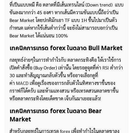
ที่เป็นแบบหมี คือ ตลาดที่มีเส้นเทรนไลน์ (Down trend) แบบ
ชันลงมากกว่า 45 องศา หากเส้นมีความชันแบบนี้ถือว่าเป็น
Bear Market โดยปกติมักเอา TF แบบ 1H ขึ้นไปมาเป็นตัว
กำหนด แต่หากใช้เส้นต่ำกว่านี้ จะยังไม่สามารถบอกว่าเป็น
Bear Market ได้แน่นอน 100%
เทคนิคการเทรด
forex ในตลาด Bull Market
กลยุทธ์ง่ายๆในการทำกำไรกับ ตลาดกระทิงคือ ให้เราใช้การ
เปิดคำสั่งซื้อ (Buy Order) เท่านั้น โดยรอดูจุดที่ค่า
RSI
ต่ำกว่า
30 และทำสัญญาณกลับตัวขึ้น หรืออาจเลือกดูที่
ค่า
MACD
เพื่อดูเรื่องของการกลับตัวในทิศทางขาขึ้นของ
กราฟก็ได้ครับ และห้ามแทงสวน หรือเทรดสวนตลาดขาขึ้น
หรือตลาดกระทิงโดยเด็ดขาด เจ็บกันมาเยอะแล้ว!
เทคนิคการเทรด
forex ในตลาด Bear
Market
สำหรับกลยุทธ์ในการเทรด
forex
เพื่อทำกำไรในตลาดขาลง