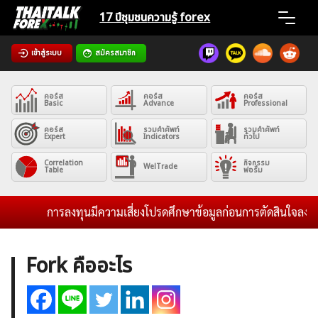
Skip
17 ปีชุมชน
ความรู้ forex
to
content
เข้าสู่ระบบ
สมัครสมาชิก
Home
คอร์ส
คอร์ส
คอร์ส
News
Basic
Advance
Professional
คอร์ส
รวมคำศัพท์
รวมคำศัพท์
Expert
Indicators
ทั่วไป
Articles
Correlation
กิจกรรม
WelTrade
Table
ฟอรั่ม
VPS Register
การลงทุนมีความเสี่ยงโปรดศึกษาข้อมูลก่อนการตัดสินใจลงทุน แ
Fork คืออะไร
ค้นหา
สำหรับ: