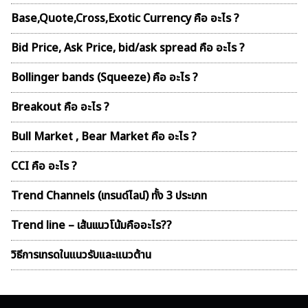
Base,Quote,Cross,Exotic Currency คือ อะไร ?
Bid Price, Ask Price, bid/ask spread คือ อะไร ?
Bollinger bands (Squeeze) คือ อะไร ?
Breakout คือ อะไร ?
Bull Market , Bear Market คือ อะไร ?
CCI คือ อะไร ?
Trend Channels (เทรนด์ไลน์) ทั้ง 3 ประเภท
Trend line – เส้นเเนวโน้มคืออะไร??
วิธีการเทรดในแนวรับและแนวต้าน