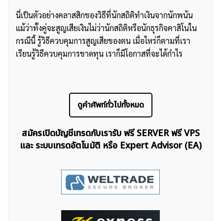
นี่เป็นตัวอย่างคลาสสิกของวิธีที่นักสถิติทำเงินจากนักพนัน
แม้ว่าทั้งคู่จะสูญเสียเงินไม่ว่านักสถิติหรือนักธุรกิจคาสิโนใน
กรณีนี้ รู้วิธีควบคุมการสูญเสียของตน เมื่อไหร่ก็ตามที่เรา
เรียนรู้วิธีควบคุมการขาดทุน เราก็มีโอกาสที่จะได้กำไร
ดูคำศัพท์ทั่วไปทั้งหมด
สมัครเปิดบัญชีเทรดกับเรารับ ฟรี SERVER ฟรี VPS
และ ระบบเทรดอัตโนมัติ หรือ Expert Advisor (EA)