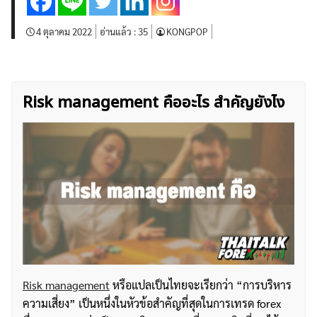
4 ตุลาคม 2022
อ่านแล้ว :
35
KONGPOP
Risk management คืออะไร สำคัญยังไง
Risk management
หรือแปลเป็นไทยจะเรียกว่า “การบริหาร
ความเสี่ยง” เป็นหนึ่งในหัวข้อสำคัญที่สุดในการเทรด forex