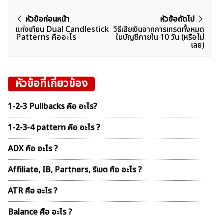
แนะแนว
หัวข้อก่อนหน้า
หัวข้อถัดไป
แท่งเทียน Dual Candlestick
วิธีเสียเงินจากการเทรดทั้งหมด
เรื่อง
Patterns คืออะไร
ในบัญชีภายใน 10 วัน (หรือไม่
เลย)
หัวข้อที่เกี่ยวข้อง
1-2-3 Pullbacks คือ อะไร?
1-2-3-4 pattern คือ อะไร ?
ADX คือ อะไร ?
Affiliate, IB, Partners, รีเบต คือ อะไร ?
ATR คือ อะไร ?
Balance คือ อะไร ?