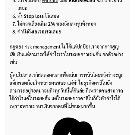
เปรียบเทียบ
Winrate
และ
Risk:Reward
Ratio ด้วยกัน
เสมอ
ตั้ง
Stop loss
ไว้เสมอ
ไม่ควรเสี่ยง
เกิน 2%
ของเงินลงทุนทั้งหมด
คำนึงถึง
เลเวอเรจ
เสมอ
กฎของ risk management ไม่ได้แค่ปกป้องเราจากการสูญ
เสียเงินแต่สามารถให้กำไรเราในระยะยาวเช่นกัน ยกตัวอย่าง
เช่น
ผู้คนไปลาสเวกัสตลอดเวลาเพื่อเล่นการพนันโดยหวังว่าจะถูก
แจ็กพอตก้อนโตหลายคนชนะ แต่ทำไมธุรกิจคาสิโนยัง
สามารถอยู่รอดมาจนถึงทุกวันนี้ได้กันล่ะ ก็เพราะคนสามารถ
ได้กำไรแค่ในระยะสั้น แต่ในระยะยาวคาสิโนก็ยังทำกำไรได้
เพราะพวกเขาหาเงินจากคนที่ไม่ชนะมากขึ้น