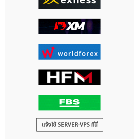
แจ้งใช้ SERVER-VPS ที่นี่