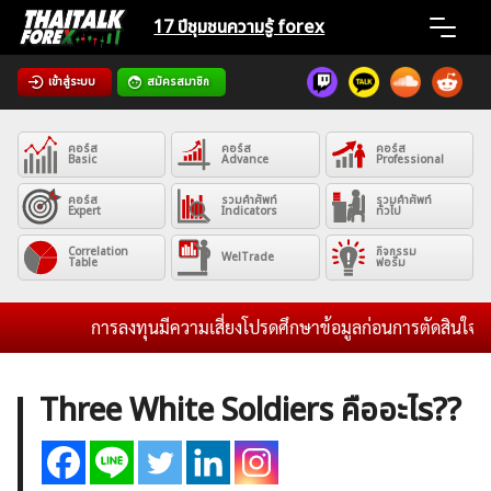
Skip
17 ปีชุมชน
ความรู้ forex
to
content
เข้าสู่ระบบ
สมัครสมาชิก
Home
คอร์ส
คอร์ส
คอร์ส
News
Basic
Advance
Professional
คอร์ส
รวมคำศัพท์
รวมคำศัพท์
Expert
Indicators
ทั่วไป
Articles
Correlation
กิจกรรม
WelTrade
Table
ฟอรั่ม
VPS Register
การลงทุนมีความเสี่ยงโปรดศึกษาข้อมูลก่อนการตัดสินใจลงทุน 
Three White Soldiers คืออะไร??
ค้นหา
สำหรับ: