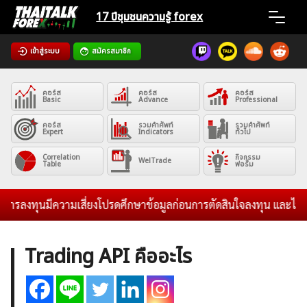
Skip
17 ปีชุมชน
ความรู้ forex
to
content
เข้าสู่ระบบ
สมัครสมาชิก
Home
คอร์ส
คอร์ส
คอร์ส
News
Basic
Advance
Professional
คอร์ส
รวมคำศัพท์
รวมคำศัพท์
Expert
Indicators
ทั่วไป
Articles
Correlation
กิจกรรม
WelTrade
Table
ฟอรั่ม
VPS Register
ลงทุนมีความเสี่ยงโปรดศึกษาข้อมูลก่อนการตัดสินใจลงทุน และไม่รับระ
Trading API คืออะไร
ค้นหา
สำหรับ: