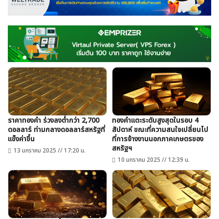
สินค้าโภคภัณฑ์
โบรกเกอร์ FX
โปรโมชั่น Forex
กองทุน Forex
ฟรี EA
ราคาทองคำ ร่วงลงต่ำกว่า 2,700
ทองคำแตะระดับสูงสุดในรอบ 4
ดอลลาร์ ท่ามกลางดอลลาร์สหรัฐที่
สัปดาห์ ขณะที่ความสนใจเปลี่ยนไป
แข็งค่าขึ้น
ที่การจ้างงานนอกภาคเกษตรของ
สหรัฐฯ
13 มกราคม 2025 // 17:20 น.
10 มกราคม 2025 // 12:39 น.