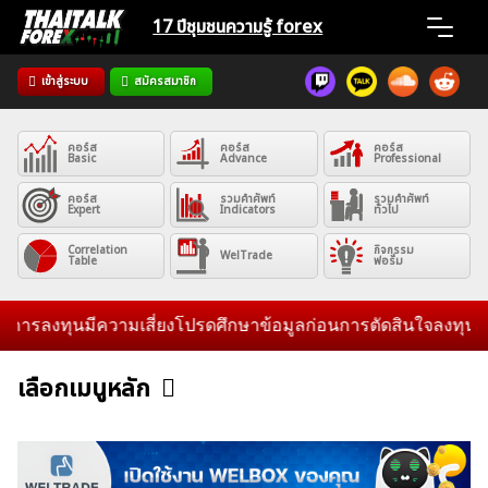
Skip
17 ปีชุมชน
ความรู้ forex
to
content
เข้าสู่ระบบ
สมัครสมาชิก
Home
คอร์ส
คอร์ส
คอร์ส
News
Basic
Advance
Professional
คอร์ส
รวมคำศัพท์
รวมคำศัพท์
Expert
Indicators
ทั่วไป
Articles
Correlation
กิจกรรม
WelTrade
Table
ฟอรั่ม
VPS Register
ีความเสี่ยงโปรดศึกษาข้อมูลก่อนการตัดสินใจลงทุน และไม่รับระดม
เลือกเมนูหลัก
ข่าวฟอเร็กซ์และสกุลเงิน
คริปโตเคอร์เรนซี
ฟรีซิกแนล รายวัน
ค้นหา
สำหรับ:
บทวิเคราะห์
เศรษฐกิจทั่วไป
ดัชนี-หุ้น
พันธบัตร