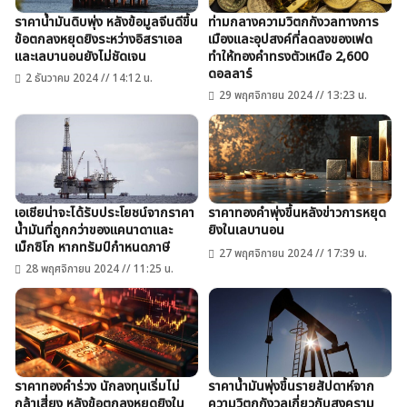
ราคาน้ำมันดิบพุ่ง หลังข้อมูลจีนดีขึ้น
ท่ามกลางความวิตกกังวลทางการ
ข้อตกลงหยุดยิงระหว่างอิสราเอล
เมืองและอุปสงค์ที่ลดลงของเฟด
และเลบานอนยังไม่ชัดเจน
ทำให้ทองคำทรงตัวเหนือ 2,600
ดอลลาร์
2 ธันวาคม 2024 // 14:12 น.
29 พฤศจิกายน 2024 // 13:23 น.
เอเชียน่าจะได้รับประโยชน์จากราคา
ราคาทองคำพุ่งขึ้นหลังข่าวการหยุด
น้ำมันที่ถูกกว่าของแคนาดาและ
ยิงในเลบานอน
เม็กซิโก หากทรัมป์กำหนดภาษี
27 พฤศจิกายน 2024 // 17:39 น.
28 พฤศจิกายน 2024 // 11:25 น.
ราคาทองคำร่วง นักลงทุนเริ่มไม่
ราคาน้ำมันพุ่งขึ้นรายสัปดาห์จาก
กล้าเสี่ยง หลังข้อตกลงหยุดยิงใน
ความวิตกกังวลเกี่ยวกับสงคราม