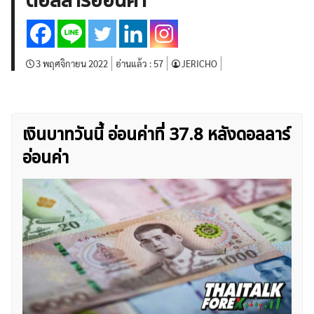
ดอลลาร์อ่อนค่า
บทวิเคราะห์
เศรษฐกิจทั่วไป
ดัชนี-หุ้น
พันธบัตร
สินค้าโภคภัณฑ์
โบรกเกอร์ FX
โปรโมชั่น Forex
กองทุน Forex
ฟรี EA
3 พฤศจิกายน 2022
อ่านแล้ว :
57
JERICHO
เงินบาทวันนี้ อ่อนค่าที่ 37.8 หลังดอลลาร์
อ่อนค่า