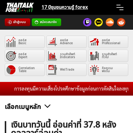
Skip
17 ปีชุมชน
ความรู้ forex
to
content
เข้าสู่ระบบ
สมัครสมาชิก
Home
คอร์ส
คอร์ส
คอร์ส
News
Basic
Advance
Professional
คอร์ส
รวมคำศัพท์
รวมคำศัพท์
Expert
Indicators
ทั่วไป
Articles
Correlation
กิจกรรม
WelTrade
Table
ฟอรั่ม
VPS Register
การลงทุนมีความเสี่ยงโปรดศึกษาข้อมูลก่อนการตัดสินใจลงทุน และไม
เลือกเมนูหลัก
ค้นหา
ข่าวฟอเร็กซ์และสกุลเงิน
คริปโตเคอร์เรนซี
ฟรีซิกแนล รายวัน
เงินบาทวันนี้ อ่อนค่าที่ 37.8 หลัง
สำหรับ: