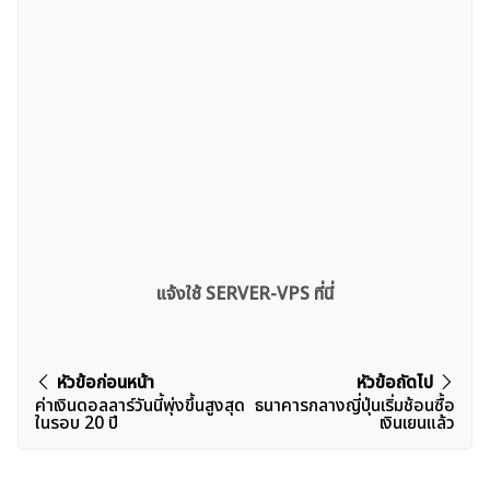
แจ้งใช้ SERVER-VPS ที่นี่
แนะแนว
หัวข้อก่อนหน้า
หัวข้อถัดไป
ค่าเงินดอลลาร์วันนี้พุ่งขึ้นสูงสุด
ธนาคารกลางญี่ปุ่นเริ่มช้อนซื้อ
เรื่อง
ในรอบ 20 ปี
เงินเยนแล้ว