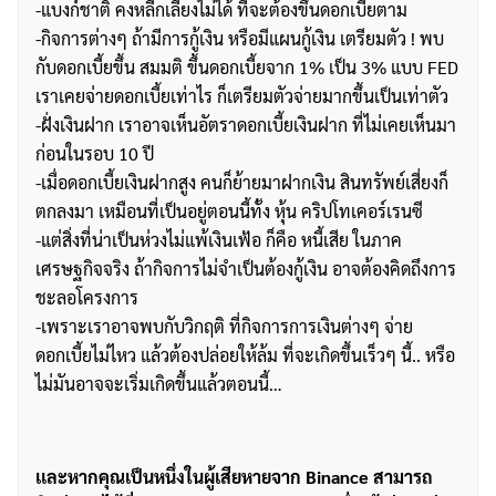
-แบงก์ชาติ คงหลีกเลี่ยงไม่ได้ ที่จะต้องขึ้นดอกเบี้ยตาม
-กิจการต่างๆ ถ้ามีการกู้เงิน หรือมีแผนกู้เงิน เตรียมตัว ! พบ
กับดอกเบี้ยขึ้น สมมติ ขึ้นดอกเบี้ยจาก 1% เป็น 3% แบบ FED
เราเคยจ่ายดอกเบี้ยเท่าไร ก็เตรียมตัวจ่ายมากขึ้นเป็นเท่าตัว
-ฝั่งเงินฝาก เราอาจเห็นอัตราดอกเบี้ยเงินฝาก ที่ไม่เคยเห็นมา
ก่อนในรอบ 10 ปี
-เมื่อดอกเบี้ยเงินฝากสูง คนก็ย้ายมาฝากเงิน สินทรัพย์เสี่ยงก็
ตกลงมา เหมือนที่เป็นอยู่ตอนนี้ทั้ง หุ้น คริปโทเคอร์เรนซี
-แต่สิ่งที่น่าเป็นห่วงไม่แพ้เงินเฟ้อ ก็คือ หนี้เสีย ในภาค
เศรษฐกิจจริง ถ้ากิจการไม่จำเป็นต้องกู้เงิน อาจต้องคิดถึงการ
ชะลอโครงการ
-เพราะเราอาจพบกับวิกฤติ ที่กิจการการเงินต่างๆ จ่าย
ดอกเบี้ยไม่ไหว แล้วต้องปล่อยให้ล้ม ที่จะเกิดขึ้นเร็วๆ นี้.. หรือ
ไม่มันอาจจะเริ่มเกิดขึ้นแล้วตอนนี้…
เเละหากคุณเป็นหนึ่งในผู้เสียหายจาก Binance สามารถ