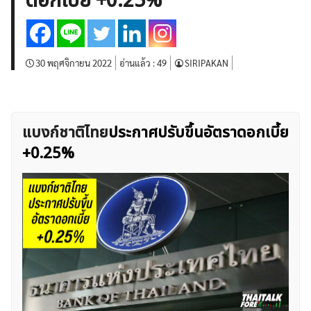
ดอกเบี้ย +0.25%
บทวิเคราะห์
เศรษฐกิจทั่วไป
ดัชนี-หุ้น
พันธบัตร
สินค้าโภคภัณฑ์
โบรกเกอร์ FX
โปรโมชั่น Forex
กองทุน Forex
ฟรี EA
30 พฤศจิกายน 2022
อ่านแล้ว :
49
SIRIPAKAN
แบงก์ชาติไทย
ประกาศปรับขึ้นอัตราดอกเบี้ย
+0.25%