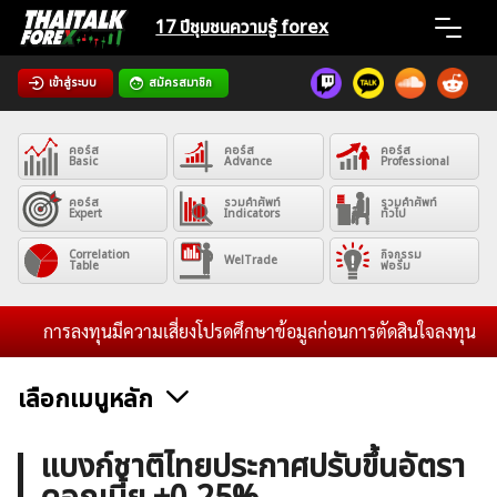
Skip
17 ปีชุมชน
ความรู้ forex
to
content
เข้าสู่ระบบ
สมัครสมาชิก
Home
คอร์ส
คอร์ส
คอร์ส
News
Basic
Advance
Professional
คอร์ส
รวมคำศัพท์
รวมคำศัพท์
Expert
Indicators
ทั่วไป
Articles
Correlation
กิจกรรม
WelTrade
Table
ฟอรั่ม
VPS Register
การลงทุนมีความเสี่ยงโปรดศึกษาข้อมูลก่อนการตัดสินใจลงทุน และไม่
เลือกเมนูหลัก
ค้นหา
ข่าวฟอเร็กซ์และสกุลเงิน
คริปโตเคอร์เรนซี
ฟรีซิกแนล รายวัน
แบงก์ชาติไทยประกาศปรับขึ้นอัตรา
สำหรับ: