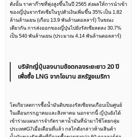
ดังนั้น ราคาก๊าซที่พุ่งสูงขึ้นในปี 2565 ส่งผลให้การนำเข้า
ของญี่ปุ่นจากรัสเซียในรูปตัวเงินเพิ่มขึ้น 35% เป็น 1.82
ล้านล้านเยน (เกือบ 13.9 พันล้านดอลลาร์) ในขณะ
เดียวกัน การส่งออกของญี่ปุ่นไปยังรัสเซียลดลง 30.7%
เป็น 540 พันล้านเยน (ประมาณ 4.14 พันล้านดอลลาร์)
บริษัทญี่ปุ่นลงนามข้อตกลงระยะยาว 20 ปี
เพื่อซื้อ LNG จากโอมาน สหรัฐอเมริกา
โตเกียวลดการซื้อน้ำมันดิบของรัสเซียจนเกือบเป็นศูนย์
ในเดือนกรกฎาคมและสิงหาคม นอกจากนี้
ญี่ปุ่น
ยังได้
เข้าร่วมแผนการจำกัดราคาน้ำมันที่นำมาใช้โดยกลุ่ม
ประเทศG7เมื่อเดือนที่แล้ว กลไกดังกล่าวห้ามสินค้า
น้ำมันของรัสเซียที่มีการซื้อขายสูงกว่า 60 ดอลลาร์ต่อ