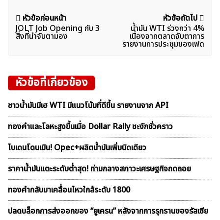
แนะแนว
หัวข้อก่อนหน้า
หัวข้อถัดไป
JOLT Job Opening กับ 3
น้ำมัน WTI ร่วงกว่า 4%
เรื่อง
สิ่งที่น่าจับตามอง
เนื่องจากตลาดจับตาการ
รายงานการประชุมของเฟด
หัวข้อที่เกี่ยวข้อง
ชาวน้ำมันมีเฮ WTI มีแนวโน้มที่ดีขึ้น รายงานจาก API
ทองคำและโลหะสูงขึ้นเมื่อ Dollar Rally ชะงักชั่วคราว
ไบเดนโดนเมิน! Opec+ผลิตน้ำมันเพิ่มนิดเดียว
ราคาน้ำมันแตะระดับต่ำสุด! ท่ามกลางสภาวะเศรษฐกิจถดถอย
ทองคำกลับมาเคลื่อนไหวใกล้ระดับ 1800
ปลดบล็อกการส่งออกของ “ยูเครน” หลังจากการรุกรานของรัสเซีย