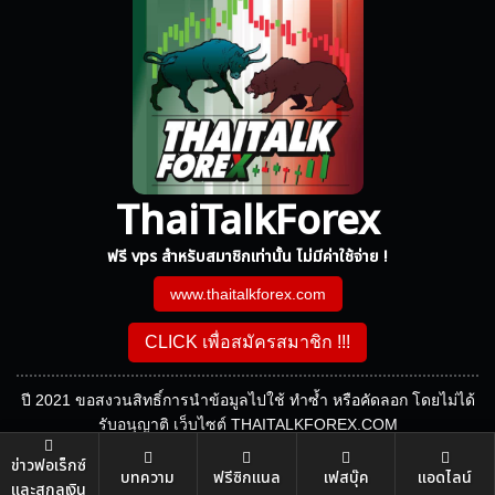
ThaiTalkForex
ฟรี vps สำหรับสมาชิกเท่านั้น ไม่มีค่าใช้จ่าย !
www.thaitalkforex.com
CLICK เพื่อสมัครสมาชิก !!!
ปี 2021 ขอสงวนสิทธิ์การนำข้อมูลไปใช้ ทำซ้ำ หรือคัดลอก โดยไม่ได้
รับอนุญาติ เว็บไซต์ THAITALKFOREX.COM
ข่าวฟอเร็กซ์
บทความ
ฟรีซิกแนล
เฟสบุ๊ค
แอดไลน์
และสกุลเงิน