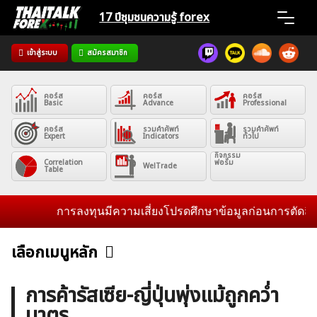
Skip
17 ปีชุมชน
ความรู้ forex
to
content
เข้าสู่ระบบ
สมัครสมาชิก
Home
คอร์ส
คอร์ส
คอร์ส
News
Basic
Advance
Professional
คอร์ส
รวมคำศัพท์
รวมคำศัพท์
Expert
Indicators
ทั่วไป
Articles
กิจกรรม
Correlation
ฟอรั่ม
WelTrade
Table
VPS Register
การลงทุนมีความเสี่ยงโปรดศึกษาข้อมูลก่อนการตัดสินใจลง
เลือกเมนูหลัก
ข่าวฟอเร็กซ์และสกุลเงิน
คริปโตเคอร์เรนซี
ฟรีซิกแนล รายวัน
ค้นหา
การค้ารัสเซีย-ญี่ปุ่นพุ่งแม้ถูกคว่ำ
สำหรับ:
บาตร
บทวิเคราะห์
เศรษฐกิจทั่วไป
ดัชนี-หุ้น
พันธบัตร