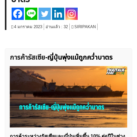
สินค้าโภคภัณฑ์
โบรกเกอร์ FX
โปรโมชั่น Forex
กองทุน Forex
ฟรี EA
4 มกราคม 2023
อ่านแล้ว :
32
SIRIPAKAN
การค้ารัสเซีย
-ญี่ปุ่นพุ่งแม้ถูกคว่ำบาตร
การค้าระหว่างรัสเซียและญี่ปุ่นเพิ่มขึ้น 10% ต่อปีในช่วง