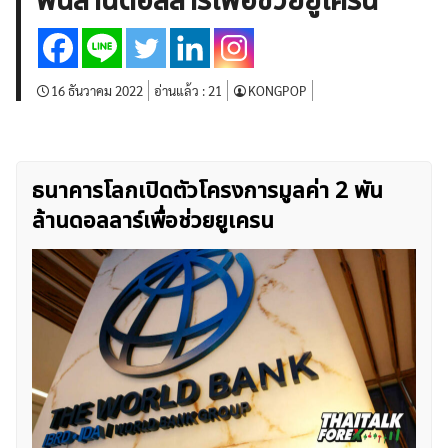
พันล้านดอลลาร์เพื่อช่วยยูเครน
บทวิเคราะห์
เศรษฐกิจทั่วไป
ดัชนี-หุ้น
พันธบัตร
สินค้าโภคภัณฑ์
โบรกเกอร์ FX
โปรโมชั่น Forex
กองทุน Forex
ฟรี EA
16 ธันวาคม 2022
อ่านแล้ว :
21
KONGPOP
ธนาคารโลกเปิดตัวโครงการมูลค่า 2 พัน
ล้านดอลลาร์เพื่อช่วยยูเครน