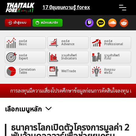
Skip
17 ปีชุมชน
ความรู้ forex
to
content
เข้าสู่ระบบ
สมัครสมาชิก
Home
คอร์ส
คอร์ส
คอร์ส
News
Basic
Advance
Professional
คอร์ส
รวมคำศัพท์
รวมคำศัพท์
Expert
Indicators
ทั่วไป
Articles
Correlation
กิจกรรม
WelTrade
Table
ฟอรั่ม
VPS Register
การลงทุนมีความเสี่ยงโปรดศึกษาข้อมูลก่อนการตัดสินใจลงทุน และไม่รั
เลือกเมนูหลัก
ค้นหา
ข่าวฟอเร็กซ์และสกุลเงิน
คริปโตเคอร์เรนซี
ฟรีซิกแนล รายวัน
ธนาคารโลกเปิดตัวโครงการมูลค่า 2
สำหรับ: