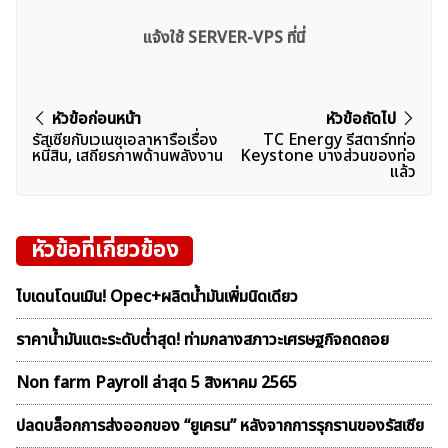
แจ้งใช้ SERVER-VPS ที่นี่
แนะแนว
หัวข้อก่อนหน้า
หัวข้อถัดไป
รัสเซียกับเวเนซุเอลาหารือเรื่อง
TC Energy รีสตาร์ทท่อ
เรื่อง
หนี้สิน, เสถียรภาพด้านพลังงาน
Keystone บางส่วนของท่อ
แล้ว
หัวข้อที่เกี่ยวข้อง
ไบเดนโดนเมิน! Opec+ผลิตน้ำมันเพิ่มนิดเดียว
ราคาน้ำมันแตะระดับต่ำสุด! ท่ามกลางสภาวะเศรษฐกิจถดถอย
Non farm Payroll ล่าสุด 5 สิงหาคม 2565
ปลดบล็อกการส่งออกของ “ยูเครน” หลังจากการรุกรานของรัสเซีย