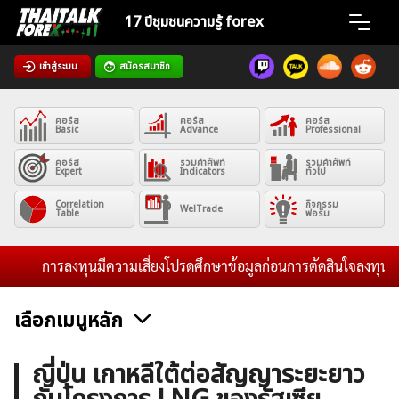
Skip
17 ปีชุมชน
ความรู้ forex
to
content
เข้าสู่ระบบ
สมัครสมาชิก
Home
คอร์ส
คอร์ส
คอร์ส
News
Basic
Advance
Professional
คอร์ส
รวมคำศัพท์
รวมคำศัพท์
Expert
Indicators
ทั่วไป
Articles
Correlation
กิจกรรม
WelTrade
Table
ฟอรั่ม
VPS Register
การลงทุนมีความเสี่ยงโปรดศึกษาข้อมูลก่อนการตัดสินใจลงทุน และไม
เลือกเมนูหลัก
ค้นหา
ข่าวฟอเร็กซ์และสกุลเงิน
คริปโตเคอร์เรนซี
ฟรีซิกแนล รายวัน
ญี่ปุ่น เกาหลีใต้ต่อสัญญาระยะยาว
สำหรับ: