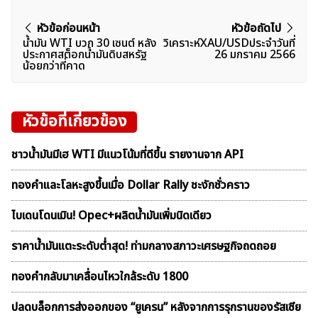
แนะแนว
หัวข้อก่อนหน้า
หัวข้อถัดไป
น้ำมัน WTI บวก 30 เซนต์ หลัง
วิเคราะห์XAU/USDประจำวันที่
เรื่อง
ประกาศสต็อกน้ำมันดิบสหรัฐ
26 มกราคม 2566
น้อยกว่าที่คาด
หัวข้อที่เกี่ยวข้อง
ชาวน้ำมันมีเฮ WTI มีแนวโน้มที่ดีขึ้น รายงานจาก API
ทองคำและโลหะสูงขึ้นเมื่อ Dollar Rally ชะงักชั่วคราว
ไบเดนโดนเมิน! Opec+ผลิตน้ำมันเพิ่มนิดเดียว
ราคาน้ำมันแตะระดับต่ำสุด! ท่ามกลางสภาวะเศรษฐกิจถดถอย
ทองคำกลับมาเคลื่อนไหวใกล้ระดับ 1800
ปลดบล็อกการส่งออกของ “ยูเครน” หลังจากการรุกรานของรัสเซีย