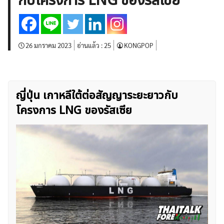
กับโครงการ LNG ของรัสเซีย
บทวิเคราะห์
เศรษฐกิจทั่วไป
ดัชนี-หุ้น
พันธบัตร
สินค้าโภคภัณฑ์
โบรกเกอร์ FX
โปรโมชั่น Forex
กองทุน Forex
ฟรี EA
26 มกราคม 2023
อ่านแล้ว :
25
KONGPOP
ญี่ปุ่น เกาหลีใต้ต่อสัญญาระยะยาวกับ
โครงการ LNG ของรัสเซีย