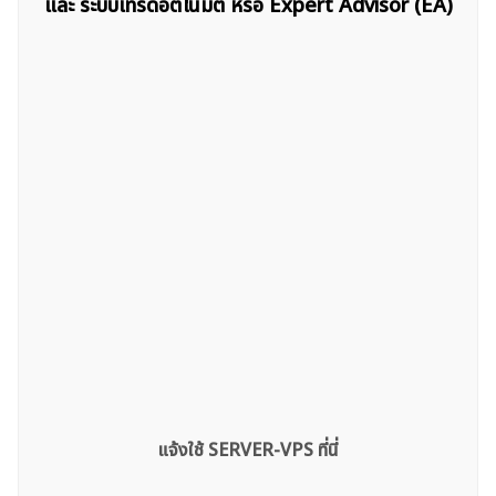
และ ระบบเทรดอัตโนมัติ หรือ Expert Advisor (EA)
สำหรับ:
แจ้งใช้ SERVER-VPS ที่นี่