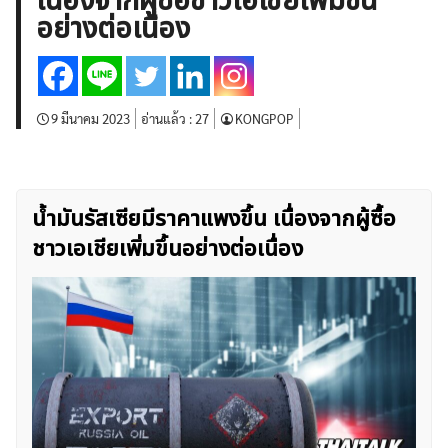
เนื่องจากผู้ซื้อชาวเอเชียเพิ่มขึ้น
บทวิเคราะห์
เศรษฐกิจทั่วไป
ดัชนี-หุ้น
พันธบัตร
อย่างต่อเนื่อง
สินค้าโภคภัณฑ์
โบรกเกอร์ FX
โปรโมชั่น Forex
กองทุน Forex
ฟรี EA
9 มีนาคม 2023
อ่านแล้ว :
27
KONGPOP
น้ำมันรัสเซียมีราคาแพงขึ้น เนื่องจากผู้ซื้อ
ชาวเอเชียเพิ่มขึ้นอย่างต่อเนื่อง