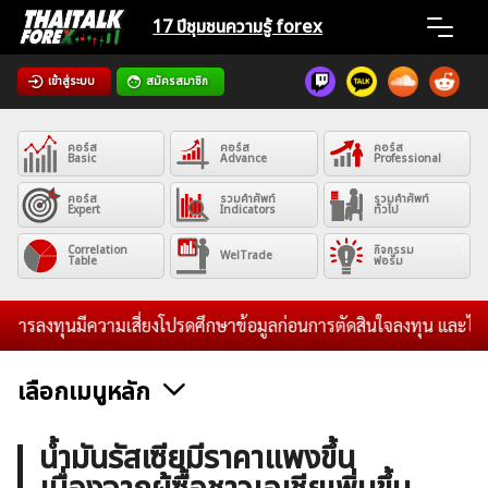
Skip
17 ปีชุมชน
ความรู้ forex
to
content
เข้าสู่ระบบ
สมัครสมาชิก
Home
คอร์ส
คอร์ส
คอร์ส
News
Basic
Advance
Professional
คอร์ส
รวมคำศัพท์
รวมคำศัพท์
Expert
Indicators
ทั่วไป
Articles
Correlation
กิจกรรม
WelTrade
Table
ฟอรั่ม
VPS Register
รลงทุนมีความเสี่ยงโปรดศึกษาข้อมูลก่อนการตัดสินใจลงทุน และไม่รับร
เลือกเมนูหลัก
ค้นหา
ข่าวฟอเร็กซ์และสกุลเงิน
คริปโตเคอร์เรนซี
ฟรีซิกแนล รายวัน
น้ำมันรัสเซียมีราคาแพงขึ้น
สำหรับ: