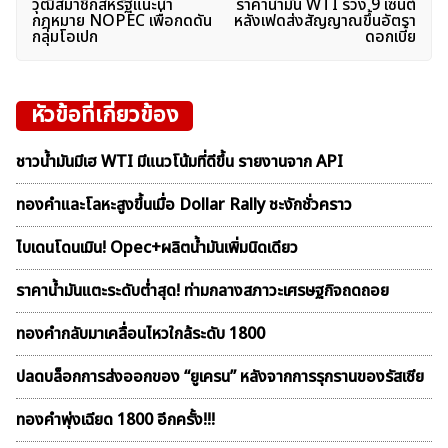
วุฒิสมาชิกสหรัฐแนะนำ
ราคาน้ำมัน WTI ร่วง 9 เซนต์
เรื่อง
กฎหมาย NOPEC เพื่อกดดัน
หลังเฟดส่งสัญญาณขึ้นอัตรา
กลุ่มโอเปก
ดอกเบี้ย
หัวข้อที่เกี่ยวข้อง
ชาวน้ำมันมีเฮ WTI มีแนวโน้มที่ดีขึ้น รายงานจาก API
ทองคำและโลหะสูงขึ้นเมื่อ Dollar Rally ชะงักชั่วคราว
ไบเดนโดนเมิน! Opec+ผลิตน้ำมันเพิ่มนิดเดียว
ราคาน้ำมันแตะระดับต่ำสุด! ท่ามกลางสภาวะเศรษฐกิจถดถอย
ทองคำกลับมาเคลื่อนไหวใกล้ระดับ 1800
ปลดบล็อกการส่งออกของ “ยูเครน” หลังจากการรุกรานของรัสเซีย
ทองคำพุ่งเฉียด 1800 อีกครั้ง!!!