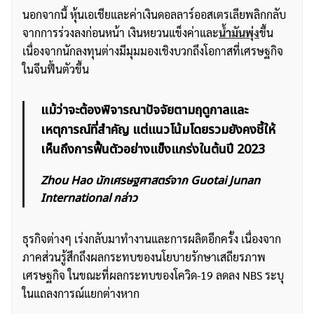
นอกจากนี้ หุ้นเอเชียและค่าเงินดอลลาร์ออสเตรเลียพลิกกลับ
จากการร่วงลงก่อนหน้า เงินหยวนแข็งค่าและ
น้ำมันพุ่ง
ขึ้น
เนื่องจากนักลงทุนต่างมีมุมมองเชิงบวกถึงโอกาสที่เศรษฐกิจ
ในจีนฟื้นตัวขึ้น
แม้ว่าจะต้องพิจารณาปัจจัยตามฤดูกาลและ
เหตุการณ์ที่สำคัญ แต่แนวโน้มโดยรวมยังคงชี้ให้
เห็นถึงการฟื้นตัวอย่างแข็งแกร่งในต้นปี 2023
Zhou Hao นักเศรษฐศาสตร์จาก Guotai Junan
International กล่าว
ธุรกิจต่างๆ เร่งกลับมาทำงานและการผลิตอีกครั้ง เนื่องจาก
ภาคส่วนรู้สึกถึงผลกระทบของนโยบายรักษาเสถียรภาพ
เศรษฐกิจ ในขณะที่ผลกระทบของโควิด-19 ลดลง NBS ระบุ
ในแถลงการณ์แยกต่างหาก