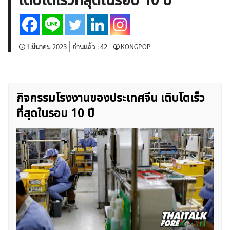
เติบโตเร็วที่สุดในรอบ 10 ปี
บทวิเคราะห์
เศรษฐกิจทั่วไป
ดัชนี-หุ้น
พันธบัตร
สินค้าโภคภัณฑ์
โบรกเกอร์ FX
โปรโมชั่น Forex
กองทุน Forex
ฟรี EA
1 มีนาคม 2023
อ่านแล้ว :
42
KONGPOP
กิจกรรมโรงงานของประเทศจีน เติบโตเร็ว
ที่สุดในรอบ 10 ปี