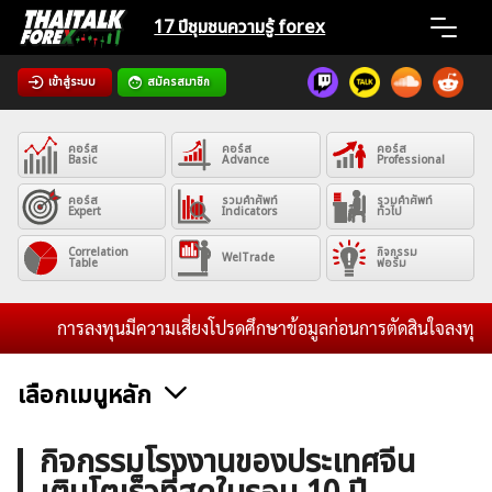
Skip
17 ปีชุมชน
ความรู้ forex
to
content
เข้าสู่ระบบ
สมัครสมาชิก
Home
คอร์ส
คอร์ส
คอร์ส
News
Basic
Advance
Professional
คอร์ส
รวมคำศัพท์
รวมคำศัพท์
Expert
Indicators
ทั่วไป
Articles
Correlation
กิจกรรม
WelTrade
Table
ฟอรั่ม
VPS Register
การลงทุนมีความเสี่ยงโปรดศึกษาข้อมูลก่อนการตัดสินใจลงทุน และไ
เลือกเมนูหลัก
ค้นหา
ข่าวฟอเร็กซ์และสกุลเงิน
คริปโตเคอร์เรนซี
ฟรีซิกแนล รายวัน
กิจกรรมโรงงานของประเทศจีน
สำหรับ: