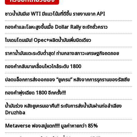
ชาวน้ำมันมีเฮ WTI มีแนวโน้มที่ดีขึ้น รายงานจาก API
ทองคำและโลหะสูงขึ้นเมื่อ Dollar Rally ชะงักชั่วคราว
ไบเดนโดนเมิน! Opec+ผลิตน้ำมันเพิ่มนิดเดียว
ราคาน้ำมันแตะระดับต่ำสุด! ท่ามกลางสภาวะเศรษฐกิจถดถอย
ทองคำกลับมาเคลื่อนไหวใกล้ระดับ 1800
ปลดบล็อกการส่งออกของ “ยูเครน” หลังจากการรุกรานของรัสเซีย
ทองคำพุ่งเฉียด 1800 อีกครั้ง!!!
น้ำมันร่วง หลังยูเครนเอาคืน!! ระงับการส่งน้ำมันผ่านท่อลำเลียง
Druzhba
Metaverse ฟองสบู่เเตก!!!! มูลค่าหายกว่า 85%