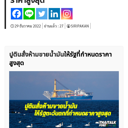
ราคาสูงสุด
บทวิเคราะห์
เศรษฐกิจทั่วไป
ดัชนี-หุ้น
พันธบัตร
สินค้าโภคภัณฑ์
โบรกเกอร์ FX
โปรโมชั่น Forex
กองทุน Forex
ฟรี EA
29 ธันวาคม 2022
อ่านแล้ว :
27
SIRIPAKAN
ปูตินสั่งห้ามขายน้ำมัน
ให้รัฐที่กำหนดราคา
สูงสุด