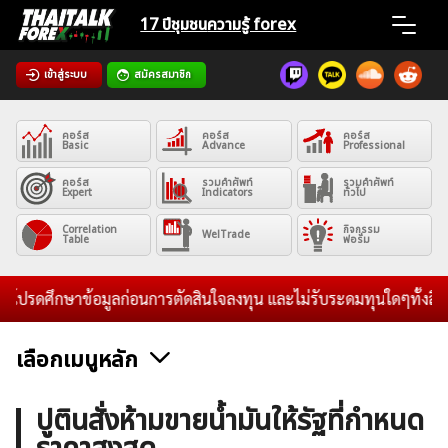
Skip
17 ปีชุมชน
ความรู้ forex
to
content
เข้าสู่ระบบ
สมัครสมาชิก
Home
คอร์ส
คอร์ส
คอร์ส
News
Basic
Advance
Professional
คอร์ส
รวมคำศัพท์
รวมคำศัพท์
Expert
Indicators
ทั่วไป
Articles
Correlation
กิจกรรม
WelTrade
Table
ฟอรั่ม
VPS Register
ปรดศึกษาข้อมูลก่อนการตัดสินใจลงทุน และไม่รับระดมทุนใดๆทั้งสิ้น
เลือกเมนูหลัก
ค้นหา
ข่าวฟอเร็กซ์และสกุลเงิน
คริปโตเคอร์เรนซี
ฟรีซิกแนล รายวัน
ปูตินสั่งห้ามขายน้ำมันให้รัฐที่กำหนด
สำหรับ: