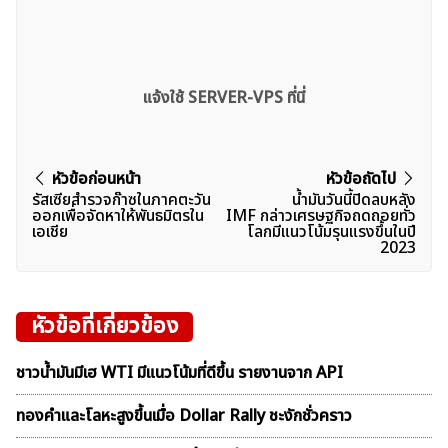
แจ้งใช้ SERVER-VPS ที่นี่
แนะแนว
หัวข้อก่อนหน้า
หัวข้อถัดไป
รัสเซียสำรวจก๊าซในภาคตะวัน
น้ำมันวันนี้ปิดลบหลัง
เรื่อง
ออกเพื่อจัดหาให้พันธมิตรใน
IMF กล่าวเศรษฐกิจถดถอยทั่ว
เอเชีย
โลกมีแนวโน้มรุนแรงขึ้นในปี
2023
หัวข้อที่เกี่ยวข้อง
ชาวน้ำมันมีเฮ WTI มีแนวโน้มที่ดีขึ้น รายงานจาก API
ทองคำและโลหะสูงขึ้นเมื่อ Dollar Rally ชะงักชั่วคราว