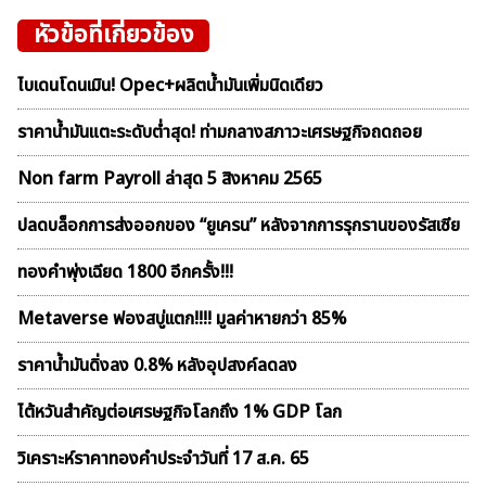
หัวข้อที่เกี่ยวข้อง
ไบเดนโดนเมิน! Opec+ผลิตน้ำมันเพิ่มนิดเดียว
ราคาน้ำมันแตะระดับต่ำสุด! ท่ามกลางสภาวะเศรษฐกิจถดถอย
Non farm Payroll ล่าสุด 5 สิงหาคม 2565
ปลดบล็อกการส่งออกของ “ยูเครน” หลังจากการรุกรานของรัสเซีย
ทองคำพุ่งเฉียด 1800 อีกครั้ง!!!
Metaverse ฟองสบู่เเตก!!!! มูลค่าหายกว่า 85%
ราคาน้ำมันดิ่งลง 0.8% หลังอุปสงค์ลดลง
ไต้หวันสำคัญต่อเศรษฐกิจโลกถึง 1% GDP โลก
วิเคราะห์ราคาทองคําประจำวันที่ 17 ส.ค. 65