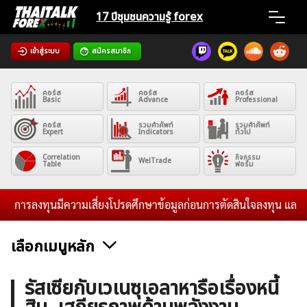
Skip
17 ปีชุมชน
ความรู้ forex
to
content
เข้าสู่ระบบ
สมัครสมาชิก
Home
คอร์ส
คอร์ส
คอร์ส
News
Basic
Advance
Professional
คอร์ส
รวมคำศัพท์
รวมคำศัพท์
Expert
Indicators
ทั่วไป
Articles
Correlation
กิจกรรม
WelTrade
Table
ฟอรั่ม
VPS Register
ารลงทุนมีความเสี่ยงโปรดศึกษาข้อมูลก่อนการตัดสินใจลงทุน และไม่รับร
เลือกเมนูหลัก
ค้นหา
ข่าวฟอเร็กซ์และสกุลเงิน
คริปโตเคอร์เรนซี
ฟรีซิกแนล รายวัน
รัสเซียกับเวเนซุเอลาหารือเรื่องหนี้
สำหรับ: