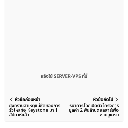
แจ้งใช้ SERVER-VPS ที่นี่
แนะแนว
หัวข้อก่อนหน้า
หัวข้อถัดไป
ยังทราบสาเหตุแน่ชัดของการ
ธนาคารโลกเปิดตัวโครงการ
เรื่อง
รั่วไหลท่อ Keystone มา 1
มูลค่า 2 พันล้านดอลลาร์เพื่อ
สัปดาห์แล้ว
ช่วยยูเครน