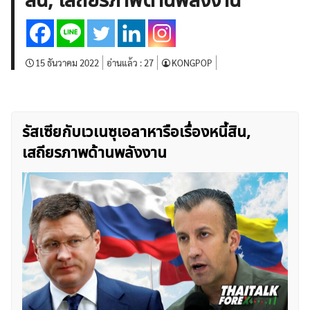
สิน, เสถียรภาพด้านพลังงาน
บทวิเคราะห์
เศรษฐกิจทั่วไป
ดัชนี-หุ้น
พันธบัตร
สินค้าโภคภัณฑ์
โบรกเกอร์ FX
โปรโมชั่น Forex
กองทุน Forex
ฟรี EA
15 ธันวาคม 2022
อ่านแล้ว :
27
KONGPOP
รัสเซียกับเวเนซุเอลาหารือเรื่องหนี้สิน,
เสถียรภาพด้านพลังงาน