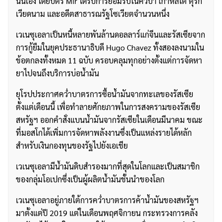
นั่นเอง โดยบัตร Mir ได้รับการยอมรับในคิวบา เกาหลีใต้ ตุรกี
เวียดนาม และอดีตสาธารณรัฐโซเวียตจำนวนหนึ่ง
เวเนซุเอลาเป็นหนี้หลายพันล้านดอลลาร์แก่จีนและรัสเซียจาก
การกู้ยืมในยุคประธานาธิบดี Hugo Chavez ทั้งสองลงนามใน
ข้อตกลงทั้งหมด 11 ฉบับ ครอบคลุมทุกอย่างตั้งแต่การจัดหา
ยาไปจนถึงบริการบ่อน้ำมัน
ยุโรปประกาศคว่ำบาตรการซื้อน้ำมันจากทะเลของรัสเซีย
ตั้งแต่เดือนนี้ เพื่อทำลายศักยภาพในการสงครามของรัสเซีย
สหรัฐฯ ออกคำสั่งแบนน้ำมันจากรัสเซียในเดือนมีนาคม ขณะ
ที่มอสโกได้เพิ่มการจัดหาพลังงานซึ่งเป็นแหล่งรายได้หลัก
สำหรับเงินกองทุนของรัฐไปยังเอเชีย
เวเนซุเอลามีน้ำมันดิบสำรองมากที่สุดในโลกและเป็นสมาชิก
ของกลุ่มโอเปกซึ่งเป็นผู้ผลิตน้ำมันชั้นนำของโลก
เวเนซุเอลาอยู่ภายใต้การคว่ำบาตรการค้าน้ำมันของสหรัฐฯ
มาตั้งแต่ปี 2019 แต่ในเดือนพฤศจิกายน กระทรวงการคลัง