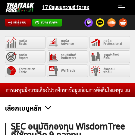
Skip
17 ปีชุมชน
ความรู้ forex
to
content
เข้าสู่ระบบ
สมัครสมาชิก
Home
คอร์ส
คอร์ส
คอร์ส
News
Basic
Advance
Professional
คอร์ส
รวมคำศัพท์
รวมคำศัพท์
Expert
Indicators
ทั่วไป
Articles
Correlation
กิจกรรม
WelTrade
Table
ฟอรั่ม
VPS Register
การลงทุนมีความเสี่ยงโปรดศึกษาข้อมูลก่อนการตัดสินใจลงทุน และไม่รับ
เลือกเมนูหลัก
ค้นหา
ข่าวฟอเร็กซ์และสกุลเงิน
คริปโตเคอร์เรนซี
ฟรีซิกแนล รายวัน
SEC อนุมัติกองทุน WisdomTree
สำหรับ: