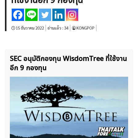
ที่ใช้งานอีก 9 กองทุน
บทวิเคราะห์
เศรษฐกิจทั่วไป
ดัชนี-หุ้น
พันธบัตร
สินค้าโภคภัณฑ์
โบรกเกอร์ FX
โปรโมชั่น Forex
กองทุน Forex
ฟรี EA
15 ธันวาคม 2022
อ่านแล้ว :
34
KONGPOP
SEC อนุมัติกองทุน WisdomTree ที่ใช้งาน
อีก 9 กองทุน