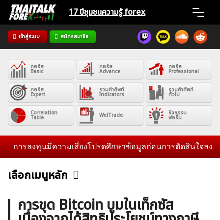
Skip
17 ปีชุมชน
ความรู้ forex
to
content
เข้าสู่ระบบ
สมัครสมาชิก
Home
คอร์ส
คอร์ส
คอร์ส
News
Basic
Advance
Professional
คอร์ส
รวมคำศัพท์
รวมคำศัพท์
Expert
Indicators
ทั่วไป
Articles
Correlation
กิจกรรม
WelTrade
Table
ฟอรั่ม
VPS Register
การลงทุนมีความเสี่ยงโปรดศึกษาข้อมูลก่อนการตัดสินใจลงทุน และ
เลือกเมนูหลัก
ข่าวฟอเร็กซ์และสกุลเงิน
คริปโตเคอร์เรนซี
ฟรีซิกแนล รายวัน
ค้นหา
การขุด Bitcoin บูมในเท็กซัส
สำหรับ:
เนื่องจากได้สิทธิประโยชน์ทางภาษี
บทวิเคราะห์
เศรษฐกิจทั่วไป
ดัชนี-หุ้น
พันธบัตร