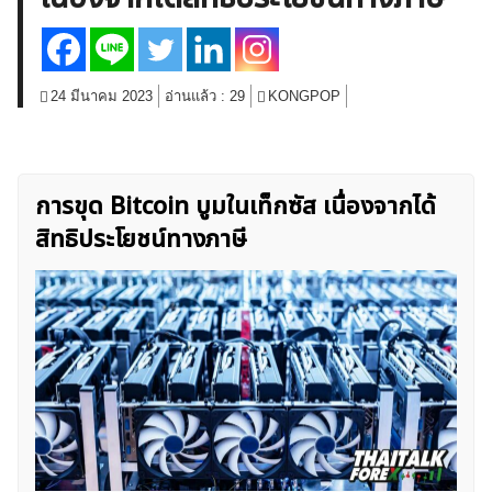
สินค้าโภคภัณฑ์
โบรกเกอร์ FX
โปรโมชั่น Forex
กองทุน Forex
ฟรี EA
24 มีนาคม 2023
อ่านแล้ว :
29
KONGPOP
การขุด Bitcoin บูมในเท็กซัส เนื่องจากได้
สิทธิประโยชน์ทางภาษี