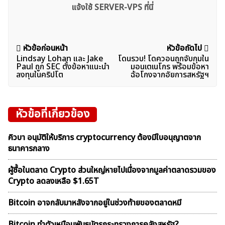
แจ้งใช้ SERVER-VPS ที่นี่
แนะแนว
หัวข้อก่อนหน้า
หัวข้อถัดไป
Lindsay Lohan และ Jake
โดนรวบ! โดควอนถูกจับกุมใน
เรื่อง
Paul ถูก SEC ตั้งข้อหาแนะนำ
มอนเตเนโกร พร้อมข้อหา
ลงทุนในคริปโต
ฉ้อโกงจากอัยการสหรัฐฯ
หัวข้อที่เกี่ยวข้อง
คิวบา อนุมัติให้บริการ cryptocurrency ต้องมีใบอนุญาตจาก
ธนาคารกลาง
ผู้ซื้อในตลาด Crypto ส่วนใหญ่หายไปเนื่องจากมูลค่าตลาดรวมของ
Crypto ลดลงเหลือ $1.65T
Bitcoin อาจกลับมาหลังจากอยู่ในช่วงท้ายของตลาดหมี
Bitcoin ทำตัวเหมือนพันธบัตรกระทรวงการคลังสหรัฐ?