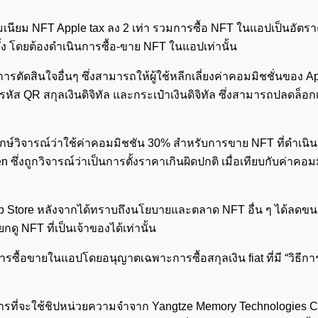
มเนียม NFT Apple tax ลง 2 เท่า รวมการซื้อ NFT ในแอปเป็นอัตร
ง โดยต้องดำเนินการซื้อ-ขาย NFT ในแอปเท่านั้น
ารตัดสินใจอื่นๆ ซึ่งสามารถให้ผู้ใช้หลีกเลี่ยงค่าคอมมิชชั่นของ A
 รหัส QR สกุลเงินดิจิทัล และกระเป๋าเงินดิจิทัล ซึ่งสามารถปลดล็อก
พากษ์วิจารณ์ว่าใช้ค่าคอมมิชชัน 30% สำหรับการขาย NFT ที่ดำเนิ
ซึ่งถูกวิจารณ์ว่าเป็นการตั้งราคาเกินผิดปกติ เมื่อเทียบกับค่าคอม
p Store หลังจากได้ทราบถึงนโยบายและตลาด NFT อื่น ๆ ได้ลดข
ู NFT ที่เป็นเจ้าของได้เท่านั้น
ซื้อขายในแอปโดยอนุญาตเฉพาะการซื้อสกุลเงิน fiat ที่มี “วิธีกา
รที่จะใช้ชิปหน่วยความจำจาก Yangtze Memory Technologies 