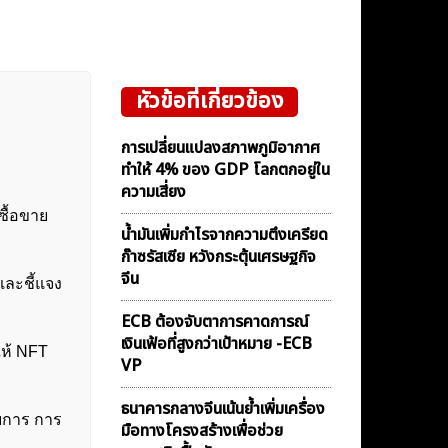
หัวข้อที่เกี่ยวข้อง
การเปลี่ยนแปลงสภาพภูมิอากาศ
ทำให้ 4% ของ GDP โลกตกอยู่ใน
ความเสี่ยง
ซื้อขาย
น้ำมันเพิ่มกำไรจากความตึงเครียด
ก๊าซรัสเซีย หวังกระตุ้นเศรษฐกิจ
จีน
และชี้แจง
ECB ต้องจับตาการคาดการณ์
เงินเฟ้อที่สูงกว่าเป้าหมาย -ECB
ให้ NFT
VP
ธนาคารกลางจีนเน้นย้ำเพิ่มเครื่อง
ายการ การ
มือทางโครงสร้างเพื่อช่วย