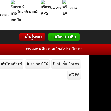
บริการ VPS
ฟรี EA
วิเคราะห์ทางเทคนิค
ล รายวัน
Correlation
WelTrade
กิจกรรม
เข้าสู่ระบบ
สมัครสมาชิก
Table
ฟอรั่ม
การลงทุนมีความเสี่ยงโปรดศึกษาข้อมูลก่อนการตัดสินใจลง
ินค้าโภคภัณฑ์
โบรกเกอร์ FX
โปรโมชั่น Forex
ฟรี EA