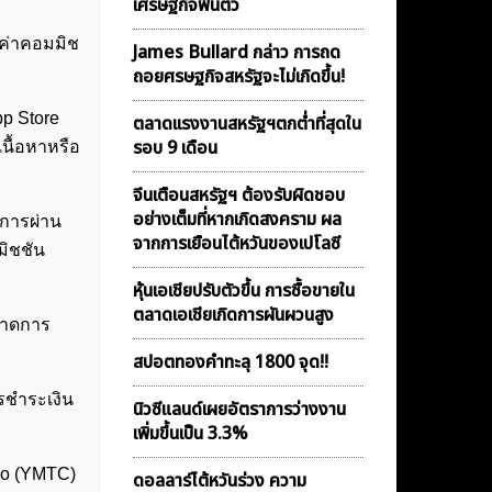
เศรษฐกิจฟื้นตัว
าค่าคอมมิช
James Bullard กล่าว การถด
ถอยศรษฐกิจสหรัฐจะไม่เกิดขึ้น!
pp Store
ตลาดเเรงงานสหรัฐฯตกต่ำที่สุดใน
รอบ 9 เดือน
เนื้อหาหรือ
จีนเตือนสหรัฐฯ ต้องรับผิดชอบ
อย่างเต็มที่หากเกิดสงคราม ผล
นการผ่าน
จากการเยือนไต้หวันของเปโลซี
มิชชัน
หุ้นเอเชียปรับตัวขึ้น การซื้อขายใน
ตลาดเอเชียเกิดการผันผวนสูง
นาดการ
สปอตทองคำทะลุ 1800 จุด!!
รชำระเงิน
นิวซีแลนด์เผยอัตราการว่างงาน
เพิ่มขึ้นเป็น 3.3%
Co (YMTC)
ดอลลาร์ไต้หวันร่วง ความ