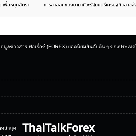
ย.เพื่อหยุดอัตรา
การลาออกของยามากิวะรัฐมนตรีเศรษฐกิจอาจส่งผ
ข้อมูลข่าวสาร ฟอเร็กซ์ (FOREX) ยอดนิยมอันดับต้น ๆ ของประเท
ThaiTalkForex