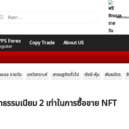
้นหา
ฟรีซิกแน
ำหรับ:
คอร์ส
รวมคำศัพท์
รวมคำศัพท์
 VPS Forex
Copy Trade
About US
Expert
Indicators
ทั่วไป
egister
ิกแนล รายวัน
บทวิเคราะห์
เศรษฐกิจทั่วไป
ดัชนี-หุ้น
พันธบัตร
ส
ธรรมเนียม 2 เท่าในการซื้อขาย NFT