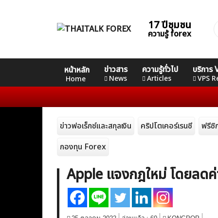
Skip
to
17 ปีชุมชน
ค
content
ความรู้ forex
ส
Home
คอร์ส
คอร์ส
คอร์ส
ข่าวสาร
ความรู้ทั่วไป
บริการ
หน้าหลัก
News
Basic
Advance
Professional
News
Articles
VPS R
Home
Articles
ข่าวฟอเร็กซ์และสกุลเงิน
คริปโตเคอร์เรนซี
ฟรีซ
VPS Register
กองทุน Forex
Apple แจงกฎใหม่ โดยลดค่า