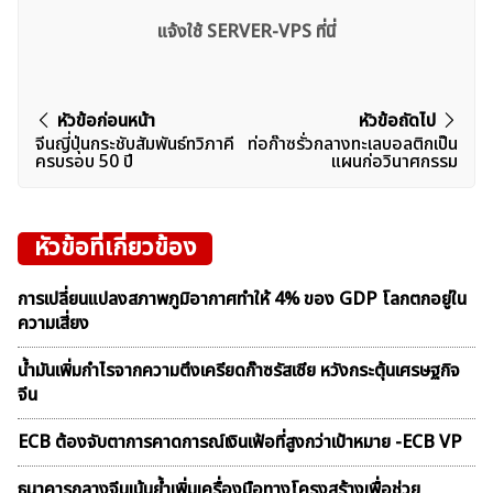
แจ้งใช้ SERVER-VPS ที่นี่
แนะแนว
หัวข้อก่อนหน้า
หัวข้อถัดไป
จีนญี่ปุ่นกระชับสัมพันธ์ทวิภาคี
ท่อก๊าซรั่วกลางทะเลบอลติกเป็น
เรื่อง
ครบรอบ 50 ปี
แผนก่อวินาศกรรม
หัวข้อที่เกี่ยวข้อง
การเปลี่ยนแปลงสภาพภูมิอากาศทำให้ 4% ของ GDP โลกตกอยู่ใน
ความเสี่ยง
น้ำมันเพิ่มกำไรจากความตึงเครียดก๊าซรัสเซีย หวังกระตุ้นเศรษฐกิจ
จีน
ECB ต้องจับตาการคาดการณ์เงินเฟ้อที่สูงกว่าเป้าหมาย -ECB VP
ธนาคารกลางจีนเน้นย้ำเพิ่มเครื่องมือทางโครงสร้างเพื่อช่วย