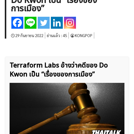
Do Kwon เป็น “เรื่องของ
บทวิเคราะห์
เศรษฐกิจทั่วไป
ดัชนี-หุ้น
พันธบัตร
การเมือง”
สินค้าโภคภัณฑ์
โบรกเกอร์ FX
โปรโมชั่น Forex
กองทุน Forex
ฟรี EA
29 กันยายน 2022
อ่านแล้ว :
45
KONGPOP
Terraform Labs อ้างว่าคดีของ Do
Kwon เป็น “เรื่องของการเมือง”