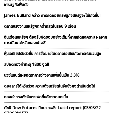
เศรษฐกิจฟื้นตัว
James Bullard กล่าว การถดถอยศรษฐกิจสหรัฐจะไม่เกิดขึ้น!
ตลาดเเรงงานสหรัฐฯตกต่ำที่สุดในรอบ 9 เดือน
จีนเตือนสหรัฐฯ ต้องรับผิดชอบอย่างเต็มที่หากเกิดสงคราม ผลจาก
การเยือนไต้หวันของเปโลซี
หุ้นเอเชียปรับตัวขึ้น การซื้อขายในตลาดเอเชียเกิดการผันผวนสูง
สปอตทองคำทะลุ 1800 จุด!!
นิวซีแลนด์เผยอัตราการว่างงานเพิ่มขึ้นเป็น 3.3%
ดอลลาร์ไต้หวันร่วง ความตึงเครียดในจีนยังคงดำเนินต่อไป
ทองคำทรงตัวจับตาเฟดขึ้นอัตราดอกเบี้ย
ดัชนี Dow Futures ปิดบวกหลัง Lucid report (03/08/22