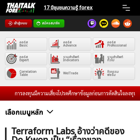
Skip
17 ปีชุมชน
ความรู้ forex
to
content
เข้าสู่ระบบ
สมัครสมาชิก
Home
คอร์ส
คอร์ส
คอร์ส
News
Basic
Advance
Professional
คอร์ส
รวมคำศัพท์
รวมคำศัพท์
Expert
Indicators
ทั่วไป
Articles
Correlation
กิจกรรม
WelTrade
Table
ฟอรั่ม
VPS Register
การลงทุนมีความเสี่ยงโปรดศึกษาข้อมูลก่อนการตัดสินใจลงทุน และไม
เลือกเมนูหลัก
ค้นหา
ข่าวฟอเร็กซ์และสกุลเงิน
คริปโตเคอร์เรนซี
ฟรีซิกแนล รายวัน
Terraform Labs อ้างว่าคดีของ
สำหรับ: