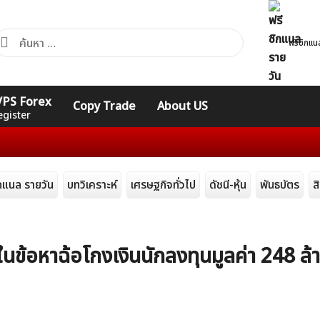
้นหา
ฟรีซิกแน
ำหรับ:
คอร์ส
รวมคำศัพท์
รวมคำศัพท์
 VPS Forex
Copy Trade
About US
Expert
Indicators
ทั่วไป
egister
ิกแนล รายวัน
บทวิเคราะห์
เศรษฐกิจทั่วไป
ดัชนี-หุ้น
พันธบัตร
ส
ในข้อหาฉ้อโกงเงินนักลงทุนมูลค่า 248 ล