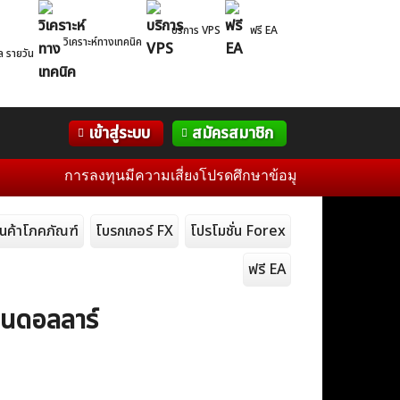
บริการ VPS
ฟรี EA
วิเคราะห์ทางเทคนิค
ล รายวัน
Correlation
WelTrade
กิจกรรม
เข้าสู่ระบบ
สมัครสมาชิก
Table
ฟอรั่ม
การลงทุนมีความเสี่ยงโปรดศึกษาข้อมูลก่อนการตัดสินใจลงทุน
ินค้าโภคภัณฑ์
โบรกเกอร์ FX
โปรโมชั่น Forex
ฟรี EA
้านดอลลาร์