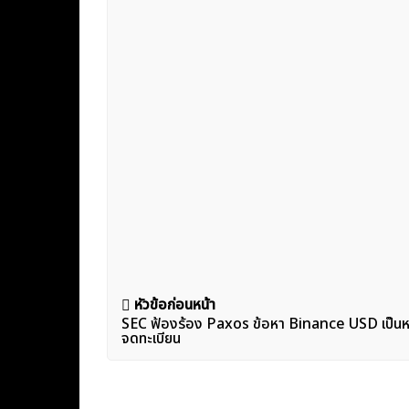
แนะแนว
หัวข้อก่อนหน้า
SEC ฟ้องร้อง Paxos ข้อหา Binance USD เป็นหลัก
เรื่อง
จดทะเบียน