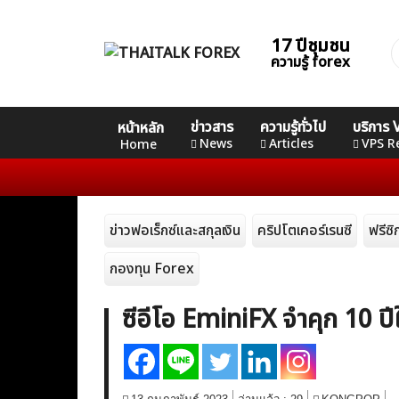
Skip
to
17 ปีชุมชน
ค
content
ความรู้ forex
ส
Home
คอร์ส
คอร์ส
คอร์ส
ข่าวสาร
ความรู้ทั่วไป
บริการ
หน้าหลัก
News
Basic
Advance
Professional
News
Articles
VPS R
Home
Articles
ข่าวฟอเร็กซ์และสกุลเงิน
คริปโตเคอร์เรนซี
ฟรีซ
VPS Register
กองทุน Forex
ซีอีโอ EminiFX จำคุก 10 ปี