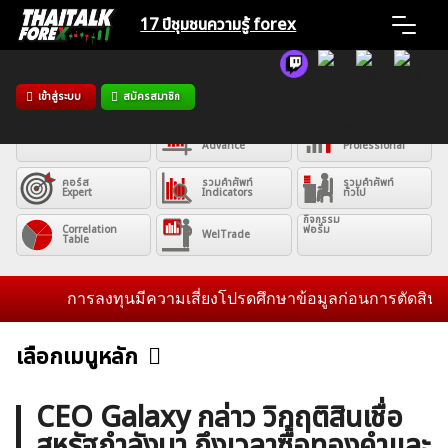
Skip
17 ปีชุมชน
ความรู้ forex
to
content
Home
เข้าสู่ระบบ
สมัครสมาชิก
คอร์ส
Basic
คอร์ส
คอร์ส
News
Advance
Professional
คอร์ส
รวมคำศัพท์
รวมคำศัพท์
Expert
Indicators
ทั่วไป
Articles
กิจกรรม
Correlation
ฟอรั่ม
WelTrade
Table
VPS Register
การลงทุนมีความเสี่ยงโปรดศึกษาข้อมูลก่อนการตัดสินใจลงทุ
เลือกเมนูหลัก
ข่าวฟอเร็กซ์และสกุลเงิน
คริปโตเคอร์เรนซี
ฟรีซิกแนล รายวัน
ค้นหา
CEO Galaxy กล่าว วิกฤติสินเชื่อ
สำหรับ:
สหรัฐกำลังมา ถึงเวลาซื้อทองคำและ
บทวิเคราะห์
เศรษฐกิจทั่วไป
ดัชนี-หุ้น
พันธบัตร