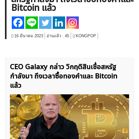
Bitcoin แล้ว
สินค้าโภคภัณฑ์
โบรกเกอร์ FX
โปรโมชั่น Forex
กองทุน Forex
ฟรี EA
16 มีนาคม 2023
อ่านแล้ว :
45
KONGPOP
CEO Galaxy กล่าว วิกฤติสินเชื่อสหรัฐ
กำลังมา ถึงเวลาซื้อทองคำและ Bitcoin
แล้ว