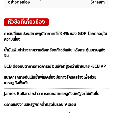
อย่างต่อเนื่อง
Stream
หัวข้อที่เกี่ยวข้อง
การเปลี่ยนแปลงสภาพภูมิอากาศทำให้ 4% ของ GDP โลกตกอยู่ใน
ความเสี่ยง
น้ำมันเพิ่มกำไรจากความตึงเครียดก๊าซรัสเซีย หวังกระตุ้นเศรษฐกิจ
จีน
ECB ต้องจับตาการคาดการณ์เงินเฟ้อที่สูงกว่าเป้าหมาย -ECB VP
ธนาคารกลางจีนเน้นย้ำเพิ่มเครื่องมือทางโครงสร้างเพื่อช่วย
เศรษฐกิจฟื้นตัว
James Bullard กล่าว การถดถอยศรษฐกิจสหรัฐจะไม่เกิดขึ้น!
ตลาดเเรงงานสหรัฐฯตกต่ำที่สุดในรอบ 9 เดือน