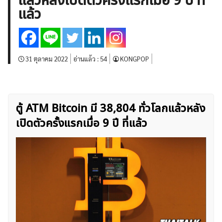
แล้วหลังเปิดตัวครั้งแรกเมื่อ 9 ปี ที่
บทวิเคราะห์
เศรษฐกิจทั่วไป
ดัชนี-หุ้น
พันธบัตร
แล้ว
สินค้าโภคภัณฑ์
โบรกเกอร์ FX
โปรโมชั่น Forex
กองทุน Forex
ฟรี EA
31 ตุลาคม 2022
อ่านแล้ว :
54
KONGPOP
ตู้ ATM Bitcoin มี 38,804 ทั่วโลกแล้วหลัง
เปิดตัวครั้งแรกเมื่อ 9 ปี ที่แล้ว