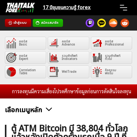
Skip
17 ปีชุมชน
ความรู้ forex
to
content
เข้าสู่ระบบ
สมัครสมาชิก
Home
คอร์ส
คอร์ส
คอร์ส
News
Basic
Advance
Professional
คอร์ส
รวมคำศัพท์
รวมคำศัพท์
Expert
Indicators
ทั่วไป
Articles
Correlation
กิจกรรม
WelTrade
Table
ฟอรั่ม
VPS Register
การลงทุนมีความเสี่ยงโปรดศึกษาข้อมูลก่อนการตัดสินใจลงทุน และไม่รั
เลือกเมนูหลัก
ค้นหา
ข่าวฟอเร็กซ์และสกุลเงิน
คริปโตเคอร์เรนซี
ฟรีซิกแนล รายวัน
ตู้ ATM Bitcoin มี 38,804 ทั่วโลก
สำหรับ: