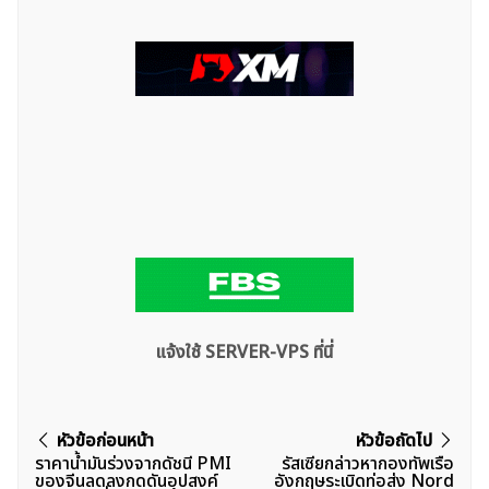
แจ้งใช้ SERVER-VPS ที่นี่
แนะแนว
หัวข้อก่อนหน้า
หัวข้อถัดไป
ราคาน้ำมันร่วงจากดัชนี PMI
รัสเซียกล่าวหากองทัพเรือ
เรื่อง
ของจีนลดลงกดดันอุปสงค์
อังกฤษระเบิดท่อส่ง Nord