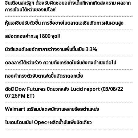
จีนเตือนสหรัฐฯ ต้องรับผิดชอบอย่างเต็มที่หากเกิดสงคราม ผลจาก
การเยือนไต้หวันของเปโลซี
หุ้นเอเชียปรับตัวขึ้น การซื้อขายในตลาดเอเชียเกิดการผันผวนสูง
สปอตทองคำทะลุ 1800 จุด!!
นิวซีแลนด์เผยอัตราการว่างงานเพิ่มขึ้นเป็น 3.3%
ดอลลาร์ไต้หวันร่วง ความตึงเครียดในจีนยังคงดำเนินต่อไป
ทองคำทรงตัวจับตาเฟดขึ้นอัตราดอกเบี้ย
ดัชนี Dow Futures ปิดบวกหลัง Lucid report (03/08/22
07:26PM ET)
Walmart เตรียมปลดพนักงานหลายร้อยตำแหน่ง
ไบเดนโดนเมิน! Opec+ผลิตน้ำมันเพิ่มนิดเดียว